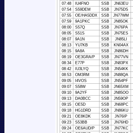
07:48
IU4FNO
SSB
JN63EU
07:54
S59DEM
SSB
JN75DS
07:55
OE/HA5DDX
SSB
JN77WM
07:59
9A1PKC
SSB
JN85OK
08:00
S57Q
SSB
JN76PA
08:05
S51S
SSB
JN75ES
08:07
9A1N
SSB
JN85LI
08:13
YU7KB
SSB
KN04AX
08:15
9A8A
SSB
JN86DH
08:19
OE3GRA/P
SSB
JN77VN
08:34
E77P
SSB
JN83PX
08:42
IU3LYQ
SSB
JN54KK
08:53
OM3RM
SSB
JN88QA
09:05
I4VOS
SSB
JN54PF
09:07
S58W
SSB
JN65XM
09:10
9A2YF
SSB
JN85OO
09:13
DA0BCC
SSB
JN59OP
09:15
OE5D
SSB
JN68PC
09:18
HG1DRD
SSB
JN86KU
09:21
OE8KDK
SSB
JN76IP
09:23
S53BB
SSB
JN76HD
09:24
OE6AUD/P
SSB
JN77KC