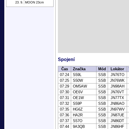
23. 9.
MOON 23cm
Spojení
Čas
Značka
Mód
Lokátor
07:24
S59L
SSB
JN76TO
07:25
S50W
SSB
JN76WK
07:29
OM5AW
SSB
JN98AH
07:30
OE6V
SSB
JN76VT
07:31
OE1W
SSB
JN77TX
07:32
S59P
SSB
JN86AO
07:35
HG6Z
SSB
JN97WV
07:36
HA2R
SSB
JN87UE
07:37
S57O
SSB
JN86DT
07:44
9A3QB
SSB
JN86HF