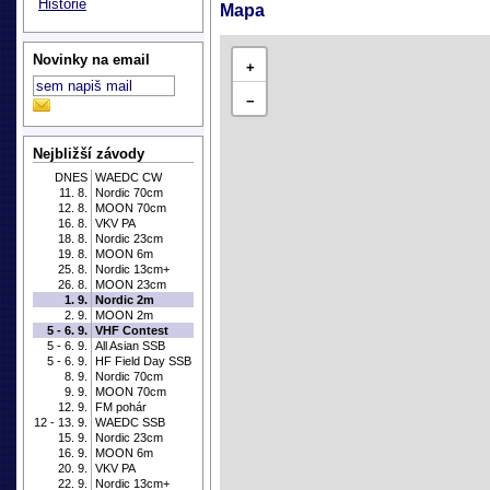
Historie
Mapa
Novinky na email
+
−
Nejbližší závody
DNES
WAEDC CW
11. 8.
Nordic 70cm
12. 8.
MOON 70cm
16. 8.
VKV PA
18. 8.
Nordic 23cm
19. 8.
MOON 6m
25. 8.
Nordic 13cm+
26. 8.
MOON 23cm
1. 9.
Nordic 2m
2. 9.
MOON 2m
5 - 6. 9.
VHF Contest
5 - 6. 9.
All Asian SSB
5 - 6. 9.
HF Field Day SSB
8. 9.
Nordic 70cm
9. 9.
MOON 70cm
12. 9.
FM pohár
12 - 13. 9.
WAEDC SSB
15. 9.
Nordic 23cm
16. 9.
MOON 6m
20. 9.
VKV PA
22. 9.
Nordic 13cm+