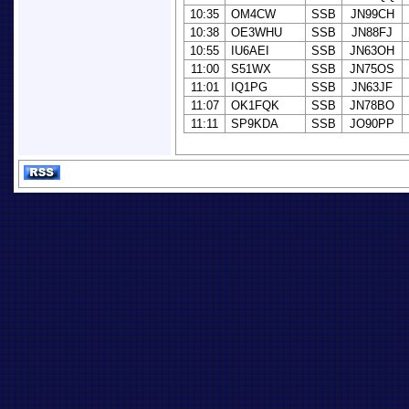
10:35
OM4CW
SSB
JN99CH
10:38
OE3WHU
SSB
JN88FJ
10:55
IU6AEI
SSB
JN63OH
11:00
S51WX
SSB
JN75OS
11:01
IQ1PG
SSB
JN63JF
11:07
OK1FQK
SSB
JN78BO
11:11
SP9KDA
SSB
JO90PP