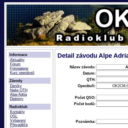
Detail závodu Alpe Adr
Informace
Aktuality
Fórum
Název závodu:
A
Fotogalerie
Kurz operátorů
Datum:
QTH:
Závody
Operátoři:
OK2CM;
Deníky
Naše QTH
Alpe Adria
Počet QSO:
Diplomy
Počet bodů:
Radioklub
Kontakty
QSL
Vybavení
Poznámka:
Převaděče