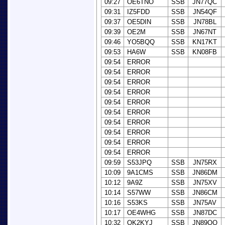
09:27
OE6TNO
SSB
JN77QC
09:31
IZ5FDD
SSB
JN54QF
09:37
OE5DIN
SSB
JN78BL
09:39
OE2M
SSB
JN67NT
09:46
YO5BQQ
SSB
KN17KT
09:53
HA6W
SSB
KN08FB
09:54
ERROR
09:54
ERROR
09:54
ERROR
09:54
ERROR
09:54
ERROR
09:54
ERROR
09:54
ERROR
09:54
ERROR
09:54
ERROR
09:54
ERROR
09:59
S53JPQ
SSB
JN75RX
10:09
9A1CMS
SSB
JN86DM
10:12
9A9Z
SSB
JN75XV
10:14
S57WW
SSB
JN86CM
10:16
S53KS
SSB
JN75AV
10:17
OE4WHG
SSB
JN87DC
10:32
OK2KYJ
SSB
JN89QQ