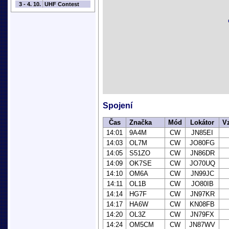
3 - 4. 10.
UHF Contest
Spojení
Čas
Značka
Mód
Lokátor
V
14:01
9A4M
CW
JN85EI
14:03
OL7M
CW
JO80FG
14:05
S51ZO
CW
JN86DR
14:09
OK7SE
CW
JO70UQ
14:10
OM6A
CW
JN99JC
14:11
OL1B
CW
JO80IB
14:14
HG7F
CW
JN97KR
14:17
HA6W
CW
KN08FB
14:20
OL3Z
CW
JN79FX
14:24
OM5CM
CW
JN87WV