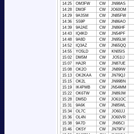
14:25
OM3FW
CW
JN98AS
14:28
DM3F
CW
JO60OM
14:29
9A3SM
CW
JN85FW
14:36
S59P
CW
JN86AO
14:39
9A2AE
CW
JN86HF
14:43
IQ4KD
CW
JN54PF
14:48
9A8D
CW
JN95LM
14:52
IQ3AZ
CW
JN65QQ
14:55
YO5LD
CW
KN05IS
15:02
DM5M
CW
JO51IJ
15:07
HA2R
CW
JN87UE
15:08
OK2O
CW
JN89IW
15:13
OK2KAA
CW
JN79QJ
15:15
OK2L
CW
JN99BN
15:19
IK4PMB
CW
JN54MM
15:22
OK6TW
CW
JN89JM
15:28
DM5D
CW
JO61OC
15:31
9A6K
CW
JN85WL
15:34
OL7C
CW
JO60JJ
15:36
OL4N
CW
JO60VR
15:38
9A7D
CW
JN95CI
15:46
OK5Y
CW
JN79FV