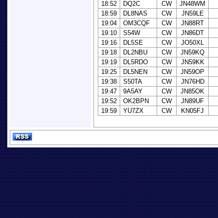
18:52
DQ2C
CW
JN48WM
18:59
DL8NAS
CW
JN59LE
19:04
OM3CQF
CW
JN88RT
19:10
S54W
CW
JN86DT
19:16
DL5SE
CW
JO50XL
19:18
DL2NBU
CW
JN59KQ
19:19
DL5RDO
CW
JN59KK
19:25
DL5NEN
CW
JN59OP
19:38
S50TA
CW
JN76HD
19:47
9A5AY
CW
JN85OK
19:52
OK2BPN
CW
JN89UF
19:59
YU7ZX
CW
KN05FJ