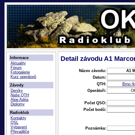
Detail závodu A1 Marco
Informace
Aktuality
Fórum
Název závodu:
A1 M
Fotogalerie
Kurz operátorů
Datum:
QTH:
Brno (
Závody
Operátoři:
O
Deníky
Naše QTH
Alpe Adria
Počet QSO:
Diplomy
Počet bodů:
Radioklub
Kontakty
QSL
Vybavení
Poznámka:
Převaděče