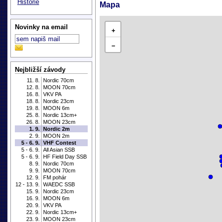
Historie
Mapa
Novinky na email
+
−
Nejbližší závody
11. 8.
Nordic 70cm
12. 8.
MOON 70cm
16. 8.
VKV PA
18. 8.
Nordic 23cm
19. 8.
MOON 6m
25. 8.
Nordic 13cm+
26. 8.
MOON 23cm
1. 9.
Nordic 2m
2. 9.
MOON 2m
5 - 6. 9.
VHF Contest
5 - 6. 9.
All Asian SSB
5 - 6. 9.
HF Field Day SSB
8. 9.
Nordic 70cm
9. 9.
MOON 70cm
12. 9.
FM pohár
12 - 13. 9.
WAEDC SSB
15. 9.
Nordic 23cm
16. 9.
MOON 6m
20. 9.
VKV PA
22. 9.
Nordic 13cm+
23. 9.
MOON 23cm