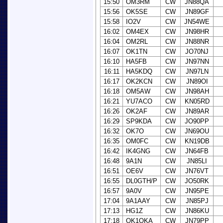
15:50
OM3RM
CW
JN88QA
15:56
OK5SE
CW
JN89GF
15:58
IO2V
CW
JN54WE
16:02
OM4EX
CW
JN98HR
16:04
OM2RL
CW
JN88NR
16:07
OK1TN
CW
JO70NJ
16:10
HA5FB
CW
JN97NN
16:11
HA5KDQ
CW
JN97LN
16:17
OK2KCN
CW
JN89OI
16:18
OM5AW
CW
JN98AH
16:21
YU7ACO
CW
KN05RD
16:26
OK2AF
CW
JN89AR
16:29
SP9KDA
CW
JO90PP
16:32
OK7O
CW
JN69OU
16:35
OM0FC
CW
KN19DB
16:42
IK4GNG
CW
JN64FB
16:48
9A1N
CW
JN85LI
16:51
OE6V
CW
JN76VT
16:55
DL0GTH/P
CW
JO50RK
16:57
9A0V
CW
JN95PE
17:04
9A1AAY
CW
JN85PJ
17:13
HG1Z
CW
JN86KU
17:18
OK1OKA
CW
JN79PP