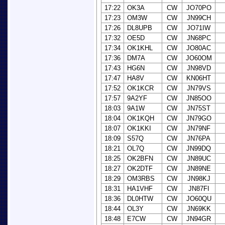
17:22
OK3A
CW
JO70PO
17:23
OM3W
CW
JN99CH
17:26
DL8UPB
CW
JO71IW
17:32
OE5D
CW
JN68PC
17:34
OK1KHL
CW
JO80AC
17:36
DM7A
CW
JO60OM
17:43
HG6N
CW
JN98VD
17:47
HA8V
CW
KN06HT
17:52
OK1KCR
CW
JN79VS
17:57
9A2YF
CW
JN85OO
18:03
9A1W
CW
JN75ST
18:04
OK1KQH
CW
JN79GO
18:07
OK1KKI
CW
JN79NF
18:09
S57Q
CW
JN76PA
18:21
OL7Q
CW
JN99DQ
18:25
OK2BFN
CW
JN89UC
18:27
OK2DTF
CW
JN89NE
18:29
OM3RBS
CW
JN98KJ
18:31
HA1VHF
CW
JN87FI
18:36
DL0HTW
CW
JO60QU
18:44
OL3Y
CW
JN69KK
18:48
E7CW
CW
JN94GR