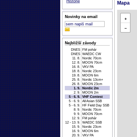
Historie
Mapa
Novinky na email
+
−
Nejbližší závody
DNES
FM pohár
DNES
WAEDC CW
11. 8.
Nordic 70cm
12. 8.
MOON 70cm
16. 8.
VKV PA
18. 8.
Nordic 23cm
19. 8.
MOON 6m
25. 8.
Nordic 13cm+
26. 8.
MOON 23cm
1. 9.
Nordic 2m
2. 9.
MOON 2m
5 - 6. 9.
VHF Contest
5 - 6. 9.
All Asian SSB
5 - 6. 9.
HF Field Day SSB
8. 9.
Nordic 70cm
9. 9.
MOON 70cm
12. 9.
FM pohár
12 - 13. 9.
WAEDC SSB
15. 9.
Nordic 23cm
16. 9.
MOON 6m
20. 9.
VKV PA