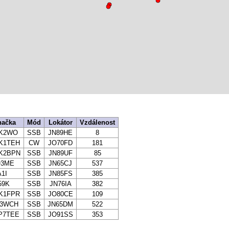
načka
Mód
Lokátor
Vzdálenost
K2WO
SSB
JN89HE
8
K1TEH
CW
JO70FD
181
K2BPN
SSB
JN89UF
85
Q3ME
SSB
JN65CJ
537
A1I
SSB
JN85FS
385
59K
SSB
JN76IA
382
K1FPR
SSB
JO80CE
109
Z3WCH
SSB
JN65DM
522
P7TEE
SSB
JO91SS
353