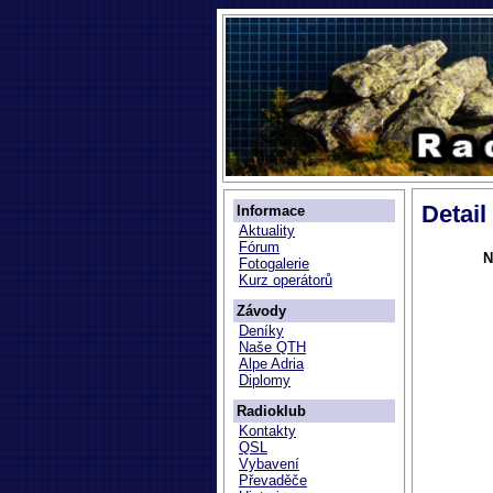
Detail
Informace
Aktuality
Fórum
N
Fotogalerie
Kurz operátorů
Závody
Deníky
Naše QTH
Alpe Adria
Diplomy
Radioklub
Kontakty
QSL
Vybavení
Převaděče