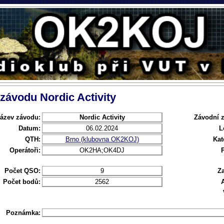
 závodu Nordic Activity
ázev závodu:
Nordic Activity
Závodní 
Datum:
06.02.2024
L
QTH:
Brno (klubovna OK2KOJ)
Kat
Operátoři:
OK2HA;OK4DJ
Počet QSO:
9
Za
Počet bodů:
2562
Poznámka: