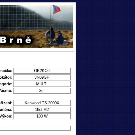
značka:
OK2KOJ
okátor:
JN89GF
egorie:
MULTI
Pásmo:
2m
řízení:
Kenwood TS-2000X
Anténa:
18el M2
Výkon:
100 W