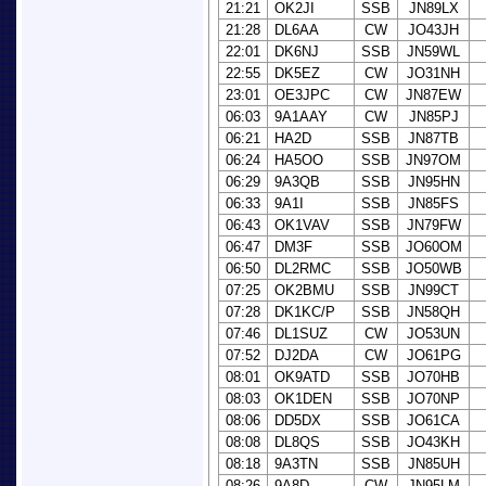
21:21
OK2JI
SSB
JN89LX
21:28
DL6AA
CW
JO43JH
22:01
DK6NJ
SSB
JN59WL
22:55
DK5EZ
CW
JO31NH
23:01
OE3JPC
CW
JN87EW
06:03
9A1AAY
CW
JN85PJ
06:21
HA2D
SSB
JN87TB
06:24
HA5OO
SSB
JN97OM
06:29
9A3QB
SSB
JN95HN
06:33
9A1I
SSB
JN85FS
06:43
OK1VAV
SSB
JN79FW
06:47
DM3F
SSB
JO60OM
06:50
DL2RMC
SSB
JO50WB
07:25
OK2BMU
SSB
JN99CT
07:28
DK1KC/P
SSB
JN58QH
07:46
DL1SUZ
CW
JO53UN
07:52
DJ2DA
CW
JO61PG
08:01
OK9ATD
SSB
JO70HB
08:03
OK1DEN
SSB
JO70NP
08:06
DD5DX
SSB
JO61CA
08:08
DL8QS
SSB
JO43KH
08:18
9A3TN
SSB
JN85UH
08:26
9A8D
CW
JN95LM