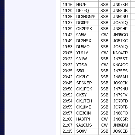
19:16
HG7F
SSB
JN97KR
19:29
DF2FQ
SSB
JN58UB
19:35
DL3NGN/P
SSB
JN59NU
19:37
DG0PF
SSB
JO50LQ
19:39
OK2PPK
SSB
JN89HF
19:42
9A5M
CW
JN95GO
19:49
DL2HSX
SSB
JO51XC
19:53
DL5MO
SSB
JO50LQ
20:05
YU1LA
CW
KN04FR
20:22
9A1W
SSB
JN75ST
20:32
YT5W
CW
KN04OO
20:35
S50L
SSB
JN75ES
20:42
OK2LC
SSB
JN88AU
20:45
SP6KEP
SSB
JO90CK
20:50
OK1FQK
SSB
JN79NU
20:52
OK5Y
SSB
JN79FV
20:54
OK1TEH
SSB
JO70FD
20:55
OK1IME
SSB
JO70FB
20:57
OE3CIN
SSB
JN88FO
21:00
HA3FPI
CW
JN86SR
21:07
9A1CMS
CW
JN86DM
21:15
SQ9V
SSB
JO90EB