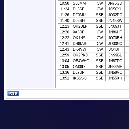
10:58
S53MM
CW
JN76GD
11:24
DL5SE
CW
JO50XL
11:26
DF0MU
SSB
JO32PC
11:40
DL6SH
SSB
JN48SW
12:13
OK2ULP
SSB
JN89JT
12:20
9A3DF
CW
JN86HF
12:22
OK1NS
CW
JO70EH
12:41
DH8IAB
CW
JO30NO
12:43
DK4VW
CW
JO40IT
12:59
OK2PKD
SSB
JN99BL
13:04
OE4WHG
SSB
JN87DC
13:05
OM3ID
SSB
JN88ME
13:36
DL7UP
SSB
JN58VC
13:51
IK3SSG
SSB
JN55XH