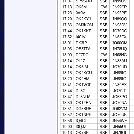
17:07
SP9SOO
SSB
JN99OV
17:13
OK6M
CW
JN99CR
17:23
9A0V
SSB
JN95PE
17:29
OK2KYJ
SSB
JN89QQ
17:36
OM3KOM
SSB
JN98DV
17:44
OK1KKP
SSB
JO70DG
17:52
I4CIV
SSB
JN63FX
18:01
DK3IP
SSB
JO60OM
18:06
OE3TFA
SSB
JN78UQ
18:09
DF7RG
CW
JN68HG
18:14
OL1Z
SSB
JN88AU
18:14
OK5IM
SSB
JO70UD
18:15
OK2KGU
SSB
JN89IG
18:20
OK2HM
SSB
JN89IC
18:41
OK1VOF
SSB
JN89EX
18:44
DL5C
SSB
JO70IT
18:47
DL5NUA
SSB
JO63PO
18:50
OK1FEN
SSB
JO70NA
18:51
DG5BRE
SSB
JO62VM
18:52
OK1NPF
SSB
JO70UK
18:56
IQ4CT
SSB
JN54WE
19:00
I3QJZ
SSB
JN55UI
19:13
OK7SE
SSB
JN79OI