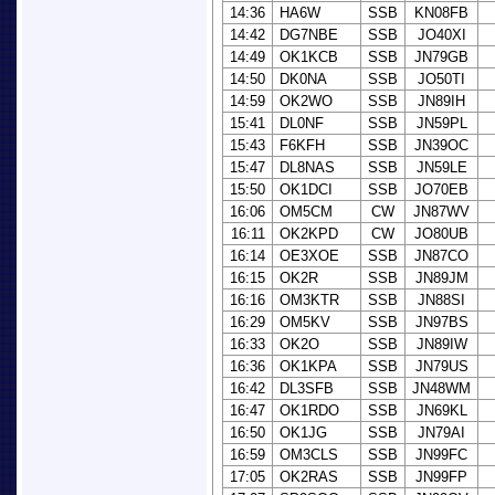
14:36
HA6W
SSB
KN08FB
14:42
DG7NBE
SSB
JO40XI
14:49
OK1KCB
SSB
JN79GB
14:50
DK0NA
SSB
JO50TI
14:59
OK2WO
SSB
JN89IH
15:41
DL0NF
SSB
JN59PL
15:43
F6KFH
SSB
JN39OC
15:47
DL8NAS
SSB
JN59LE
15:50
OK1DCI
SSB
JO70EB
16:06
OM5CM
CW
JN87WV
16:11
OK2KPD
CW
JO80UB
16:14
OE3XOE
SSB
JN87CO
16:15
OK2R
SSB
JN89JM
16:16
OM3KTR
SSB
JN88SI
16:29
OM5KV
SSB
JN97BS
16:33
OK2O
SSB
JN89IW
16:36
OK1KPA
SSB
JN79US
16:42
DL3SFB
SSB
JN48WM
16:47
OK1RDO
SSB
JN69KL
16:50
OK1JG
SSB
JN79AI
16:59
OM3CLS
SSB
JN99FC
17:05
OK2RAS
SSB
JN99FP