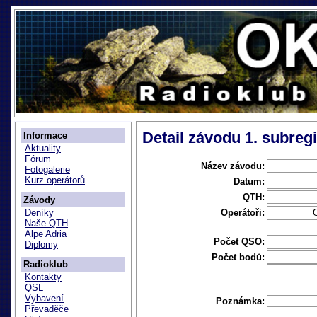
Detail závodu 1. subreg
Informace
Aktuality
Fórum
Název závodu:
Fotogalerie
Kurz operátorů
Datum:
QTH:
Závody
Operátoři:
Deníky
Naše QTH
Alpe Adria
Počet QSO:
Diplomy
Počet bodů:
Radioklub
Kontakty
QSL
Vybavení
Poznámka:
Převaděče