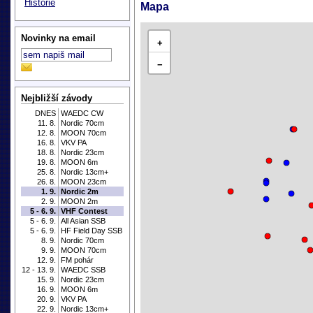
Historie
Mapa
Novinky na email
+
−
Nejbližší závody
DNES
WAEDC CW
11. 8.
Nordic 70cm
12. 8.
MOON 70cm
16. 8.
VKV PA
18. 8.
Nordic 23cm
19. 8.
MOON 6m
25. 8.
Nordic 13cm+
26. 8.
MOON 23cm
1. 9.
Nordic 2m
2. 9.
MOON 2m
5 - 6. 9.
VHF Contest
5 - 6. 9.
All Asian SSB
5 - 6. 9.
HF Field Day SSB
8. 9.
Nordic 70cm
9. 9.
MOON 70cm
12. 9.
FM pohár
12 - 13. 9.
WAEDC SSB
15. 9.
Nordic 23cm
16. 9.
MOON 6m
20. 9.
VKV PA
22. 9.
Nordic 13cm+