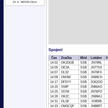
23. 9.
MOON 23cm
Spojení
Čas
Značka
Mód
Lokátor
V
14:02
OK2DGB
SSB
JN79RL
14:05
OE3A
SSB
JN77XX
14:07
OL3Z
SSB
JN79FX
14:09
OM3W
SSB
JN99CH
14:17
DF0YY
SSB
JO62GD
14:20
S59P
SSB
JN86AO
14:25
S57M
SSB
JN76PO
14:28
OK2C
SSB
JN99AJ
14:31
OL1B
SSB
JO80IB
14:33
OM3CQF
SSB
JN88RT