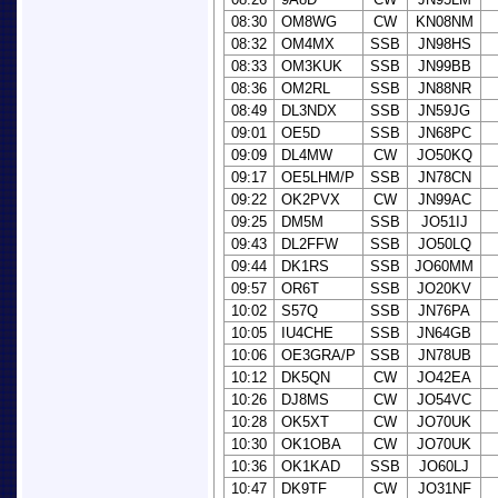
08:30
OM8WG
CW
KN08NM
08:32
OM4MX
SSB
JN98HS
08:33
OM3KUK
SSB
JN99BB
08:36
OM2RL
SSB
JN88NR
08:49
DL3NDX
SSB
JN59JG
09:01
OE5D
SSB
JN68PC
09:09
DL4MW
CW
JO50KQ
09:17
OE5LHM/P
SSB
JN78CN
09:22
OK2PVX
CW
JN99AC
09:25
DM5M
SSB
JO51IJ
09:43
DL2FFW
SSB
JO50LQ
09:44
DK1RS
SSB
JO60MM
09:57
OR6T
SSB
JO20KV
10:02
S57Q
SSB
JN76PA
10:05
IU4CHE
SSB
JN64GB
10:06
OE3GRA/P
SSB
JN78UB
10:12
DK5QN
CW
JO42EA
10:26
DJ8MS
CW
JO54VC
10:28
OK5XT
CW
JO70UK
10:30
OK1OBA
CW
JO70UK
10:36
OK1KAD
SSB
JO60LJ
10:47
DK9TF
CW
JO31NF