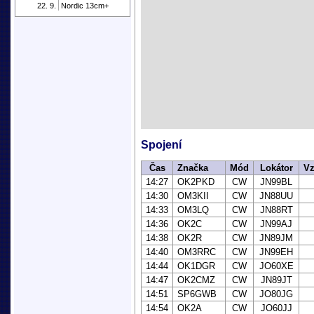
22. 9.
Nordic 13cm+
Spojení
Čas
Značka
Mód
Lokátor
Vz
14:27
OK2PKD
CW
JN99BL
14:30
OM3KII
CW
JN88UU
14:33
OM3LQ
CW
JN88RT
14:36
OK2C
CW
JN99AJ
14:38
OK2R
CW
JN89JM
14:40
OM3RRC
CW
JN99EH
14:44
OK1DGR
CW
JO60XE
14:47
OK2CMZ
CW
JN89JT
14:51
SP6GWB
CW
JO80JG
14:54
OK2A
CW
JO60JJ