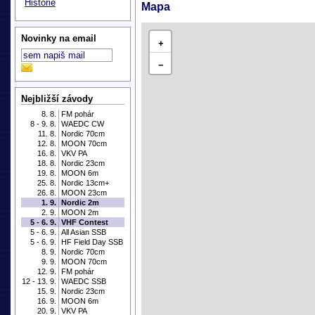
Historie
Mapa
Novinky na email
+
−
Nejbližší závody
8. 8.
FM pohár
8 - 9. 8.
WAEDC CW
11. 8.
Nordic 70cm
12. 8.
MOON 70cm
16. 8.
VKV PA
18. 8.
Nordic 23cm
19. 8.
MOON 6m
25. 8.
Nordic 13cm+
26. 8.
MOON 23cm
1. 9.
Nordic 2m
2. 9.
MOON 2m
5 - 6. 9.
VHF Contest
5 - 6. 9.
All Asian SSB
5 - 6. 9.
HF Field Day SSB
8. 9.
Nordic 70cm
9. 9.
MOON 70cm
12. 9.
FM pohár
12 - 13. 9.
WAEDC SSB
15. 9.
Nordic 23cm
16. 9.
MOON 6m
20. 9.
VKV PA