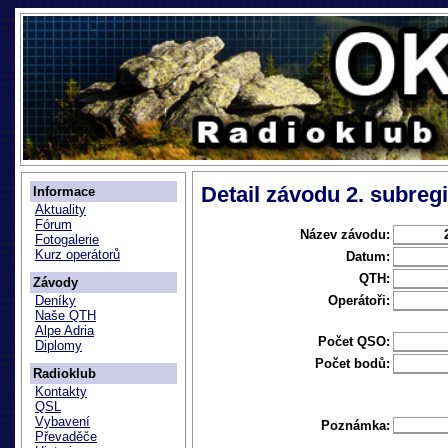
Detail závodu 2. subreg
Informace
Aktuality
Fórum
Název závodu:
Fotogalerie
Kurz operátorů
Datum:
QTH:
Závody
Operátoři:
Deníky
Naše QTH
Alpe Adria
Počet QSO:
Diplomy
Počet bodů:
Radioklub
Kontakty
QSL
Vybavení
Poznámka:
Převaděče