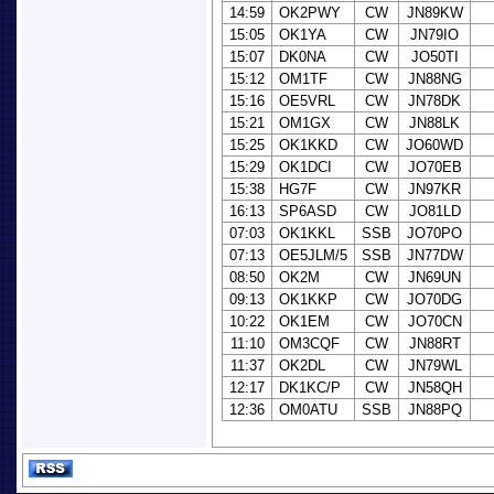
14:59
OK2PWY
CW
JN89KW
15:05
OK1YA
CW
JN79IO
15:07
DK0NA
CW
JO50TI
15:12
OM1TF
CW
JN88NG
15:16
OE5VRL
CW
JN78DK
15:21
OM1GX
CW
JN88LK
15:25
OK1KKD
CW
JO60WD
15:29
OK1DCI
CW
JO70EB
15:38
HG7F
CW
JN97KR
16:13
SP6ASD
CW
JO81LD
07:03
OK1KKL
SSB
JO70PO
07:13
OE5JLM/5
SSB
JN77DW
08:50
OK2M
CW
JN69UN
09:13
OK1KKP
CW
JO70DG
10:22
OK1EM
CW
JO70CN
11:10
OM3CQF
CW
JN88RT
11:37
OK2DL
CW
JN79WL
12:17
DK1KC/P
CW
JN58QH
12:36
OM0ATU
SSB
JN88PQ