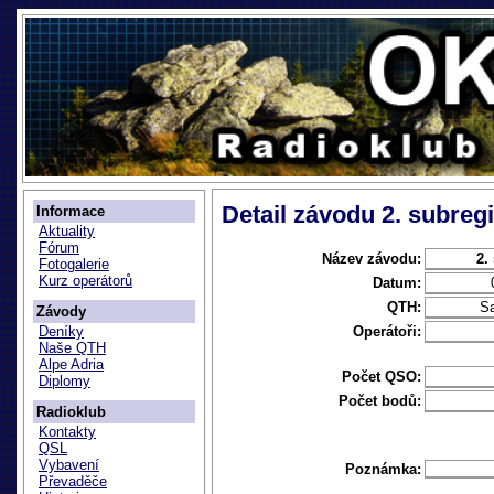
Detail závodu 2. subreg
Informace
Aktuality
Fórum
Název závodu:
2.
Fotogalerie
Kurz operátorů
Datum:
QTH:
Sa
Závody
Operátoři:
Deníky
Naše QTH
Alpe Adria
Počet QSO:
Diplomy
Počet bodů:
Radioklub
Kontakty
QSL
Vybavení
Poznámka:
Převaděče