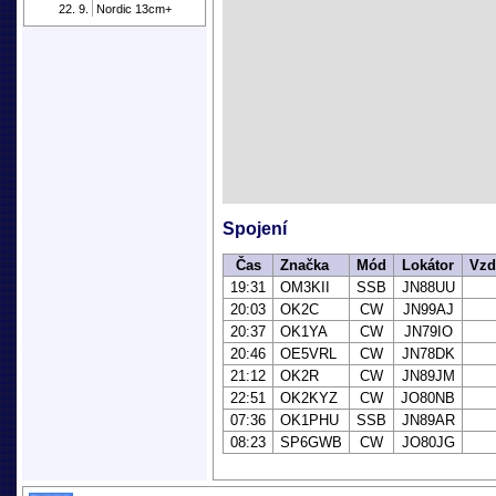
22. 9.
Nordic 13cm+
Spojení
Čas
Značka
Mód
Lokátor
Vzd
19:31
OM3KII
SSB
JN88UU
20:03
OK2C
CW
JN99AJ
20:37
OK1YA
CW
JN79IO
20:46
OE5VRL
CW
JN78DK
21:12
OK2R
CW
JN89JM
22:51
OK2KYZ
CW
JO80NB
07:36
OK1PHU
SSB
JN89AR
08:23
SP6GWB
CW
JO80JG