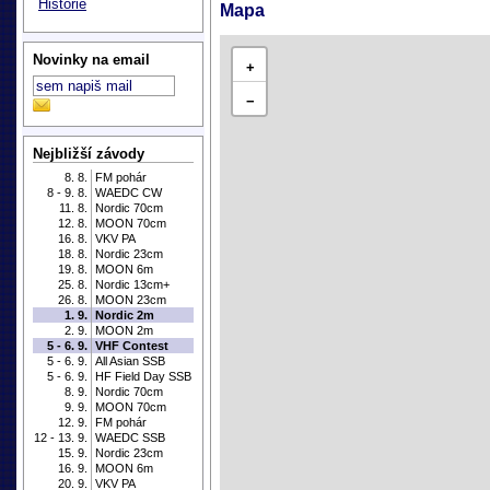
Historie
Mapa
Novinky na email
+
−
Nejbližší závody
8. 8.
FM pohár
8 - 9. 8.
WAEDC CW
11. 8.
Nordic 70cm
12. 8.
MOON 70cm
16. 8.
VKV PA
18. 8.
Nordic 23cm
19. 8.
MOON 6m
25. 8.
Nordic 13cm+
26. 8.
MOON 23cm
1. 9.
Nordic 2m
2. 9.
MOON 2m
5 - 6. 9.
VHF Contest
5 - 6. 9.
All Asian SSB
5 - 6. 9.
HF Field Day SSB
8. 9.
Nordic 70cm
9. 9.
MOON 70cm
12. 9.
FM pohár
12 - 13. 9.
WAEDC SSB
15. 9.
Nordic 23cm
16. 9.
MOON 6m
20. 9.
VKV PA