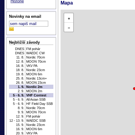
Historie
Mapa
Novinky na email
+
−
Nejbližší závody
DNES
FM pohár
DNES
WAEDC CW
11. 8.
Nordic 70cm
12. 8.
MOON 70cm
16. 8.
VKV PA
18. 8.
Nordic 23cm
19. 8.
MOON 6m
25. 8.
Nordic 13cm+
26. 8.
MOON 23cm
1. 9.
Nordic 2m
2. 9.
MOON 2m
5 - 6. 9.
VHF Contest
5 - 6. 9.
All Asian SSB
5 - 6. 9.
HF Field Day SSB
8. 9.
Nordic 70cm
9. 9.
MOON 70cm
12. 9.
FM pohár
12 - 13. 9.
WAEDC SSB
15. 9.
Nordic 23cm
16. 9.
MOON 6m
20. 9.
VKV PA