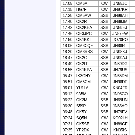
17:09
OM6A
CW
JN99JC
17:15
HG7F
CW
JN97KR
17:28
OM5AW
SSB
JN98AH
17:40
OK2R
SSB
JN89JM
17:42
OK2KEA
SSB
JN89EJ
17:46
OE3JPC
CW
JN87EW
17:50
OK1KKL
SSB
JO70PO
18:06
OM3CQF
SSB
JN88RT
18:20
OM3RBS
CW
JN98KJ
18:47
OK2C
SSB
JN99AJ
18:49
OK2IT
SSB
JN89DG
18:55
OK1KPA
SSB
JN79US
05:47
IK3GHY
CW
JN65DM
05:51
OM5CM
CW
JN98DF
06:01
YU1LA
CW
KN04FR
06:12
9A5M
CW
JN95GO
06:22
OK2M
SSB
JN69UN
06:30
S59P
SSB
JN86AO
06:48
OK5Y
SSB
JN79FV
07:24
SQ5N
CW
KO02LH
07:31
OK5SE
CW
JN89GF
07:35
YP2DX
CW
KN05IS