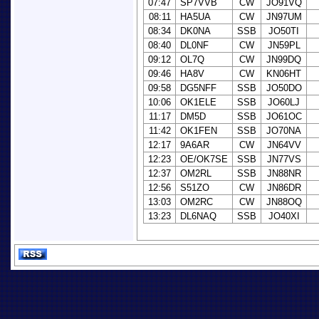
07:47
SP7VVB
CW
JO91VQ
08:11
HA5UA
CW
JN97UM
08:34
DK0NA
SSB
JO50TI
08:40
DL0NF
CW
JN59PL
09:12
OL7Q
CW
JN99DQ
09:46
HA8V
CW
KN06HT
09:58
DG5NFF
SSB
JO50DO
10:06
OK1ELE
SSB
JO60LJ
11:17
DM5D
SSB
JO61OC
11:42
OK1FEN
SSB
JO70NA
12:17
9A6AR
CW
JN64VV
12:23
OE/OK7SE
SSB
JN77VS
12:37
OM2RL
SSB
JN88NR
12:56
S51ZO
CW
JN86DR
13:03
OM2RC
CW
JN88OQ
13:23
DL6NAQ
SSB
JO40XI