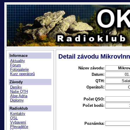
Detail závodu Mikrovln
Informace
Aktuality
Fórum
Název závodu:
Mikrov
Fotogalerie
Kurz operátorů
Datum:
01
QTH:
Sala
Závody
Operátoři:
Deníky
Naše QTH
Alpe Adria
Počet QSO:
Diplomy
Počet bodů:
Radioklub
Kontakty
QSL
Vybavení
Poznámka:
Převaděče