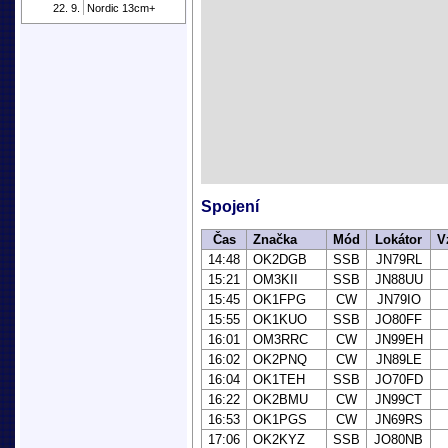
22. 9.
Nordic 13cm+
Spojení
Čas
Značka
Mód
Lokátor
V
14:48
OK2DGB
SSB
JN79RL
15:21
OM3KII
SSB
JN88UU
15:45
OK1FPG
CW
JN79IO
15:55
OK1KUO
SSB
JO80FF
16:01
OM3RRC
CW
JN99EH
16:02
OK2PNQ
CW
JN89LE
16:04
OK1TEH
SSB
JO70FD
16:22
OK2BMU
CW
JN99CT
16:53
OK1PGS
CW
JN69RS
17:06
OK2KYZ
SSB
JO80NB