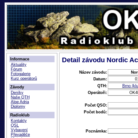
Detail závodu Nordic Act
Informace
Aktuality
Fórum
Název závodu:
Nor
Fotogalerie
Kurz operátorů
Datum:
0
QTH:
Brno (k
Závody
Operátoři:
OK4
Deníky
Naše QTH
Alpe Adria
Počet QSO:
Diplomy
Počet bodů:
Radioklub
Kontakty
QSL
Vybavení
Poznámka:
Převaděče