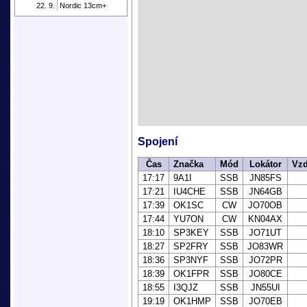
22. 9.
Nordic 13cm+
Spojení
Čas
Značka
Mód
Lokátor
Vzd
17:17
9A1I
SSB
JN85FS
17:21
IU4CHE
SSB
JN64GB
17:39
OK1SC
CW
JO70OB
17:44
YU7ON
CW
KN04AX
18:10
SP3KEY
SSB
JO71UT
18:27
SP2FRY
SSB
JO83WR
18:36
SP3NYF
SSB
JO72PR
18:39
OK1FPR
SSB
JO80CE
18:55
I3QJZ
SSB
JN55UI
19:19
OK1HMP
SSB
JO70EB