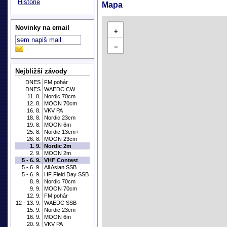
Historie
Mapa
Novinky na email
+
−
Nejbližší závody
DNES
FM pohár
DNES
WAEDC CW
11. 8.
Nordic 70cm
12. 8.
MOON 70cm
16. 8.
VKV PA
18. 8.
Nordic 23cm
19. 8.
MOON 6m
25. 8.
Nordic 13cm+
26. 8.
MOON 23cm
1. 9.
Nordic 2m
2. 9.
MOON 2m
5 - 6. 9.
VHF Contest
5 - 6. 9.
All Asian SSB
5 - 6. 9.
HF Field Day SSB
8. 9.
Nordic 70cm
9. 9.
MOON 70cm
12. 9.
FM pohár
12 - 13. 9.
WAEDC SSB
15. 9.
Nordic 23cm
16. 9.
MOON 6m
20. 9.
VKV PA