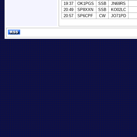
19:37
OK1PGS
SSB
JN69RS
20:49
SP8XXN
SSB
KO02LC
20:57
SP6CPF
CW
JO71PD