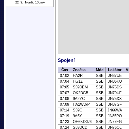
22. 9.
Nordic 13cm+
Spojení
Čas
Značka
Mód
Lokátor
V
07:02
HA2R
SSB
JN87UE
07:04
HG1Z
SSB
JN86KU
07:05
S59DEM
SSB
JN75DS
07:07
OK2DGB
SSB
JN79UF
07:08
9A2YC
SSB
JN75XX
07:09
HA1WD/P
SSB
JN87GF
07:14
S59C
SSB
JN66WA
07:19
9A5Y
SSB
JN85PO
07:23
OE6KDG/6
SSB
JN77EG
07:24
S59DCD
SSB
JN76OL