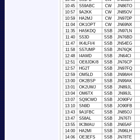
10:45
S59ABC
CW
JN86TO
10:57
9A2KK
CW
JN85OV
10:59
HA2MJ
CW
JN97DP
11:04
OK1OPT
CW
JN69NX
11:35
HA5KDQ
SSB
JN97LN
11:40
S53D
SSB
JN76BD
11:47
IK4LFI/4
SSB
JN54EG
11:58
S57UMP
SSB
JN76QK
12:48
I4AMD
SSB
JN64CI
12:51
OE8JDK/8
SSB
JN76CP
12:57
HG2T
SSB
JN97FQ
12:59
OM5LD
SSB
JN98AH
13:00
OK2BSP
SSB
JN99AK
13:01
OK2UWJ
SSB
JN89JL
13:04
OM6TX
SSB
JN99JL
13:07
SQ9CWO
SSB
JO90FV
13:10
SN9D
SSB
JO90FB
13:43
9A1FBC
SSB
JN85OJ
13:47
S58AL
SSB
JN76TI
13:55
IK3MAU
SSB
JN65AF
14:00
HA2MI
SSB
JN96LH
14:06
OE3EFS
SSB
JN78TE