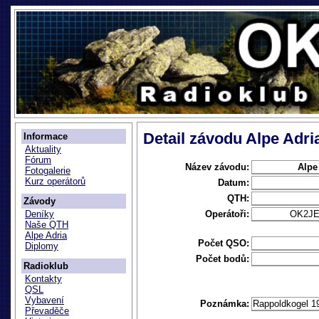
Detail závodu Alpe Adr
Informace
Aktuality
Fórum
Název závodu:
Alpe
Fotogalerie
Kurz operátorů
Datum:
QTH:
Závody
Operátoři:
OK2J
Deníky
Naše QTH
Alpe Adria
Počet QSO:
Diplomy
Počet bodů:
Radioklub
Kontakty
QSL
Vybavení
Poznámka:
Rappoldkogel 19
Převaděče