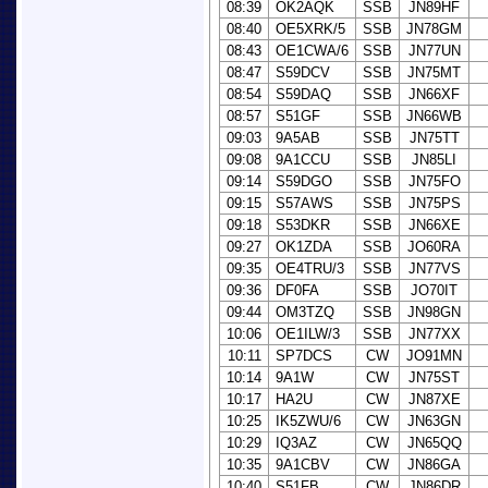
08:39
OK2AQK
SSB
JN89HF
08:40
OE5XRK/5
SSB
JN78GM
08:43
OE1CWA/6
SSB
JN77UN
08:47
S59DCV
SSB
JN75MT
08:54
S59DAQ
SSB
JN66XF
08:57
S51GF
SSB
JN66WB
09:03
9A5AB
SSB
JN75TT
09:08
9A1CCU
SSB
JN85LI
09:14
S59DGO
SSB
JN75FO
09:15
S57AWS
SSB
JN75PS
09:18
S53DKR
SSB
JN66XE
09:27
OK1ZDA
SSB
JO60RA
09:35
OE4TRU/3
SSB
JN77VS
09:36
DF0FA
SSB
JO70IT
09:44
OM3TZQ
SSB
JN98GN
10:06
OE1ILW/3
SSB
JN77XX
10:11
SP7DCS
CW
JO91MN
10:14
9A1W
CW
JN75ST
10:17
HA2U
CW
JN87XE
10:25
IK5ZWU/6
CW
JN63GN
10:29
IQ3AZ
CW
JN65QQ
10:35
9A1CBV
CW
JN86GA
10:40
S51FB
CW
JN86DR