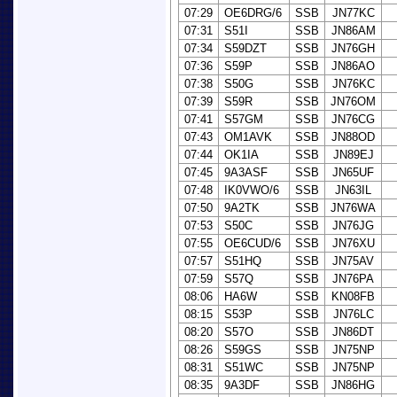
07:29
OE6DRG/6
SSB
JN77KC
07:31
S51I
SSB
JN86AM
07:34
S59DZT
SSB
JN76GH
07:36
S59P
SSB
JN86AO
07:38
S50G
SSB
JN76KC
07:39
S59R
SSB
JN76OM
07:41
S57GM
SSB
JN76CG
07:43
OM1AVK
SSB
JN88OD
07:44
OK1IA
SSB
JN89EJ
07:45
9A3ASF
SSB
JN65UF
07:48
IK0VWO/6
SSB
JN63IL
07:50
9A2TK
SSB
JN76WA
07:53
S50C
SSB
JN76JG
07:55
OE6CUD/6
SSB
JN76XU
07:57
S51HQ
SSB
JN75AV
07:59
S57Q
SSB
JN76PA
08:06
HA6W
SSB
KN08FB
08:15
S53P
SSB
JN76LC
08:20
S57O
SSB
JN86DT
08:26
S59GS
SSB
JN75NP
08:31
S51WC
SSB
JN75NP
08:35
9A3DF
SSB
JN86HG