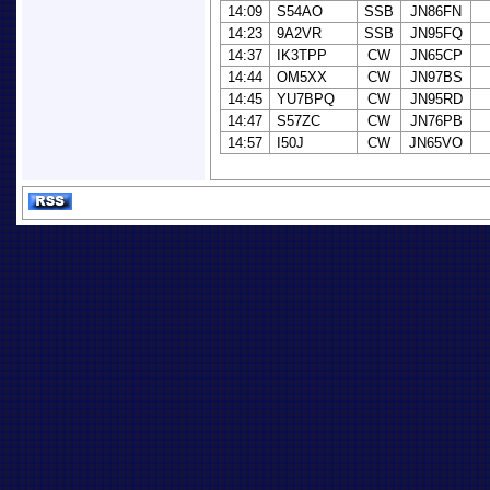
14:09
S54AO
SSB
JN86FN
14:23
9A2VR
SSB
JN95FQ
14:37
IK3TPP
CW
JN65CP
14:44
OM5XX
CW
JN97BS
14:45
YU7BPQ
CW
JN95RD
14:47
S57ZC
CW
JN76PB
14:57
I50J
CW
JN65VO