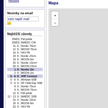
Historie
Mapa
Novinky na email
+
−
Nejbližší závody
DNES
FM pohár
DNES
WAEDC CW
11. 8.
Nordic 70cm
12. 8.
MOON 70cm
16. 8.
VKV PA
18. 8.
Nordic 23cm
19. 8.
MOON 6m
25. 8.
Nordic 13cm+
26. 8.
MOON 23cm
1. 9.
Nordic 2m
2. 9.
MOON 2m
5 - 6. 9.
VHF Contest
5 - 6. 9.
All Asian SSB
5 - 6. 9.
HF Field Day SSB
8. 9.
Nordic 70cm
9. 9.
MOON 70cm
12. 9.
FM pohár
12 - 13. 9.
WAEDC SSB
15. 9.
Nordic 23cm
16. 9.
MOON 6m
20. 9.
VKV PA