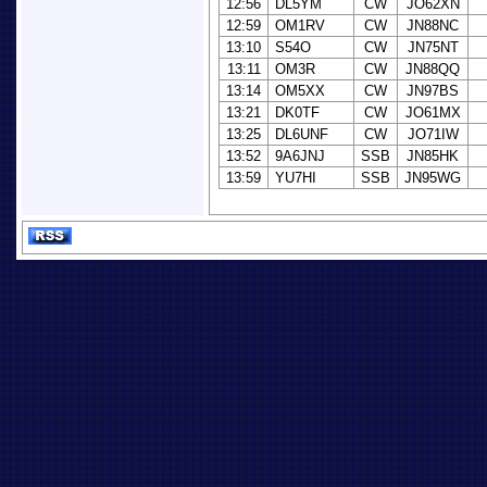
12:56
DL5YM
CW
JO62XN
12:59
OM1RV
CW
JN88NC
13:10
S54O
CW
JN75NT
13:11
OM3R
CW
JN88QQ
13:14
OM5XX
CW
JN97BS
13:21
DK0TF
CW
JO61MX
13:25
DL6UNF
CW
JO71IW
13:52
9A6JNJ
SSB
JN85HK
13:59
YU7HI
SSB
JN95WG