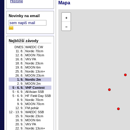
Historie
Mapa
Novinky na email
+
−
Nejbližší závody
DNES
WAEDC CW
11. 8.
Nordic 70cm
12. 8.
MOON 70cm
16. 8.
VKV PA
18. 8.
Nordic 23cm
19. 8.
MOON 6m
25. 8.
Nordic 13cm+
26. 8.
MOON 23cm
1. 9.
Nordic 2m
2. 9.
MOON 2m
5 - 6. 9.
VHF Contest
5 - 6. 9.
All Asian SSB
5 - 6. 9.
HF Field Day SSB
8. 9.
Nordic 70cm
9. 9.
MOON 70cm
12. 9.
FM pohár
12 - 13. 9.
WAEDC SSB
15. 9.
Nordic 23cm
16. 9.
MOON 6m
20. 9.
VKV PA
22. 9.
Nordic 13cm+