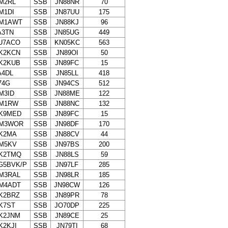
M2RL
SSB
JN88NR
70
M1DI
SSB
JN87UU
175
M1AWT
SSB
JN88KJ
96
A3TN
SSB
JN85UG
449
U7ACO
SSB
KN05KC
563
K2KCN
SSB
JN89OI
50
K2KUB
SSB
JN89FC
15
A4DL
SSB
JN85LL
418
74G
SSB
JN94CS
512
M3ID
SSB
JN88ME
122
M1RW
SSB
JN88NC
132
K9MED
SSB
JN89FC
15
M3WOR
SSB
JN98DF
170
K2MA
SSB
JN88CV
44
M5KV
SSB
JN97BS
200
K2TMQ
SSB
JN88LS
59
G5BVK/P
SSB
JN97LF
285
M3RAL
SSB
JN98LR
185
M4ADT
SSB
JN98CW
126
K2BRZ
SSB
JN89PR
78
K7ST
SSB
JO70DP
225
K2JNM
SSB
JN89CE
25
K2KJI
SSB
JN79TI
68