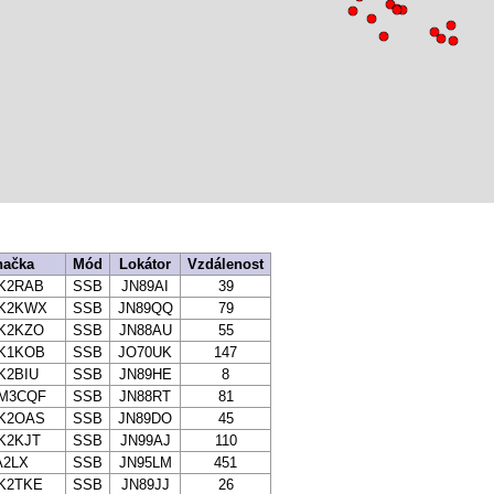
načka
Mód
Lokátor
Vzdálenost
K2RAB
SSB
JN89AI
39
K2KWX
SSB
JN89QQ
79
K2KZO
SSB
JN88AU
55
K1KOB
SSB
JO70UK
147
K2BIU
SSB
JN89HE
8
M3CQF
SSB
JN88RT
81
K2OAS
SSB
JN89DO
45
K2KJT
SSB
JN99AJ
110
A2LX
SSB
JN95LM
451
K2TKE
SSB
JN89JJ
26