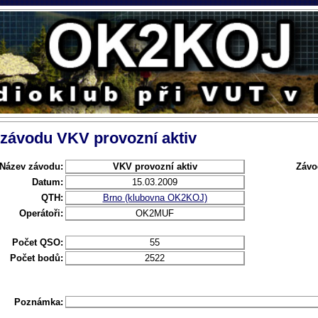
 závodu VKV provozní aktiv
Název závodu:
VKV provozní aktiv
Závo
Datum:
15.03.2009
QTH:
Brno (klubovna OK2KOJ)
Operátoři:
OK2MUF
Počet QSO:
55
Počet bodů:
2522
Poznámka: