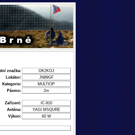
dní značka:
OK2KOJ
Lokátor:
JN89GF
Kategorie:
MULTIOP
Pásmo:
2m
Zařízení:
IC-910
Anténa:
YAGI MSQURE
Výkon:
60 W