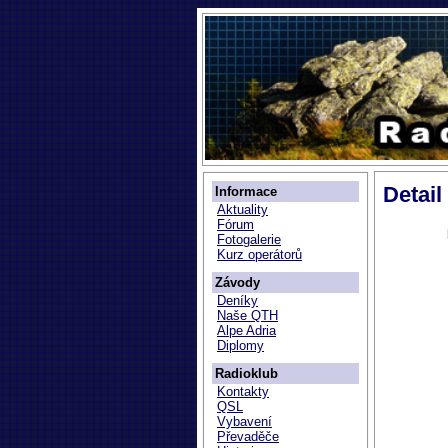
Detail
Informace
Aktuality
Fórum
Fotogalerie
Kurz operátorů
Závody
Deníky
Naše QTH
Alpe Adria
Diplomy
Radioklub
Kontakty
QSL
Vybavení
Převaděče