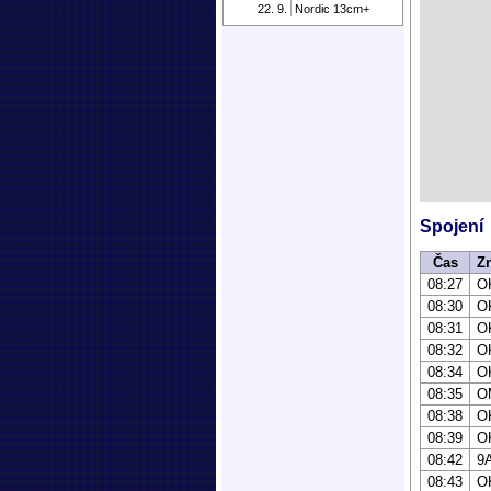
22. 9.
Nordic 13cm+
Spojení
Čas
Z
08:27
O
08:30
O
08:31
O
08:32
O
08:34
O
08:35
O
08:38
O
08:39
O
08:42
9
08:43
O