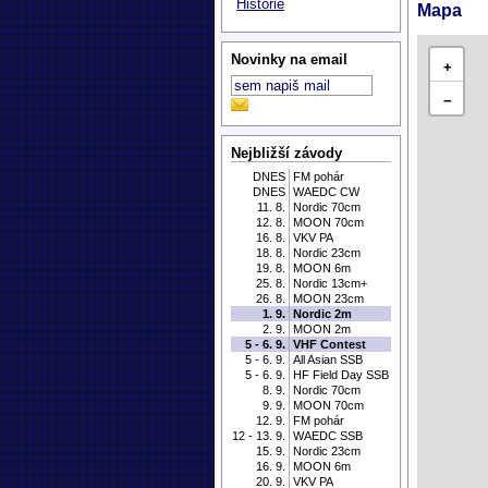
Historie
Mapa
Novinky na email
+
−
Nejbližší závody
DNES
FM pohár
DNES
WAEDC CW
11. 8.
Nordic 70cm
12. 8.
MOON 70cm
16. 8.
VKV PA
18. 8.
Nordic 23cm
19. 8.
MOON 6m
25. 8.
Nordic 13cm+
26. 8.
MOON 23cm
1. 9.
Nordic 2m
2. 9.
MOON 2m
5 - 6. 9.
VHF Contest
5 - 6. 9.
All Asian SSB
5 - 6. 9.
HF Field Day SSB
8. 9.
Nordic 70cm
9. 9.
MOON 70cm
12. 9.
FM pohár
12 - 13. 9.
WAEDC SSB
15. 9.
Nordic 23cm
16. 9.
MOON 6m
20. 9.
VKV PA