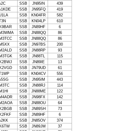
A2C
SSB
JN95IN
439
A1KDE
SSB
JN95FQ
419
U1LA
SSB
KN04FR
582
T3N
SSB
KN04LP
610
K9BAR
SSB
JN89HF
6
M3WMA
SSB
JN88QQ
86
M3TCC
SSB
JN88QQ
86
M5XX
SSB
JN97BS
200
M2ALD
SSB
JN88RP
93
M3TGK
SSB
JN88TL
115
K2BWJ
SSB
JN89IE
13
K2VGD
SSB
JN79UD
61
T1WP
SSB
KN04CV
556
A5SG
SSB
JN95IM
443
M3TC
SSB
JN88RJ
114
M1HI
SSB
JN88ME
122
M4ADR
SSB
JN98FX
142
M2AOA
SSB
JN88OU
64
K2BGB
SSB
JN89SH
73
K2FKF
SSB
JN89HF
6
A2KK
SSB
JN85OV
374
K6TW
SSB
JN89JM
37