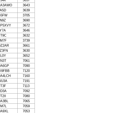
54K
3657
RA3AWO
3643
A5D
3639
G5FW
3705
N9Z
3690
SP5XVY
3672
Y7A
3646
YT9C
3632
TM7F
3739
OZ2AR
3661
Z3FN
3630
L0Y
3652
RN3T
7061
UA6GP
7090
I9FBB
7120
UA4LCH
7160
WU3A
7191
T3F
7113
RD3A
7092
T2II
7080
UA3BL
7065
EM7L
7059
UA9XL
7053