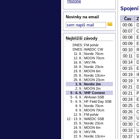
Historie
Spojení
Novinky na email
Čas
Z
00:06
00:07
00:08
E
Nejbližší závody
00:09
E
DNES
FM pohár
DNES
WAEDC CW
00:10
11. 8.
Nordic 70cm
00:11
12. 8.
MOON 70cm
00:14
16. 8.
VKV PA
18. 8.
Nordic 23cm
00:15
19. 8.
MOON 6m
00:19
I
25. 8.
Nordic 13cm+
26. 8.
MOON 23cm
00:19
1. 9.
Nordic 2m
00:21
2. 9.
MOON 2m
5 - 6. 9.
VHF Contest
00:21
P
5 - 6. 9.
All Asian SSB
00:24
5 - 6. 9.
HF Field Day SSB
00:25
8. 9.
Nordic 70cm
9. 9.
MOON 70cm
00:26
12. 9.
FM pohár
00:28
12 - 13. 9.
WAEDC SSB
15. 9.
Nordic 23cm
00:30
16. 9.
MOON 6m
00:33
20. 9.
VKV PA
22. 9.
Nordic 13cm+
00:37