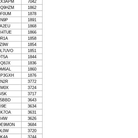
RX3APM
7042
SQ9HZM
1862
DF0UM
1878
SN9P
1891
9A2EU
1868
I4TUE
1866
DR1A
1858
LZ9W
1854
DL7UVO
1851
OT5A
1844
SQ8JX
1836
OM6AL
1860
SP3GXH
1876
CN2R
3772
EM0X
3724
I5K
3717
F5BBD
3643
I9E
3634
SK7OA
3631
I4W
3626
OE9MON
3684
OL0W
3720
DK4A
3744