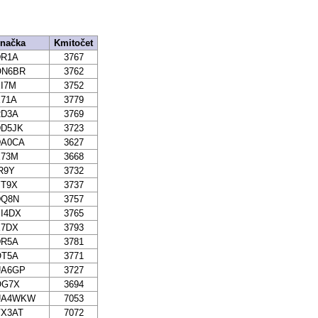
načka
Kmitočet
DR1A
3767
ON6BR
3762
I7M
3752
71A
3779
RD3A
3769
DD5JK
3723
DA0CA
3627
E73M
3668
R9Y
3732
YT9X
3737
DQ8N
3757
I4DX
3765
E7DX
3793
DR5A
3781
OT5A
3771
UA6GP
3727
OG7X
3694
UA4WKW
7053
VX3AT
7072