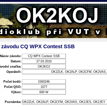
l závodu CQ WPX Contest SSB
Název závodu:
CQ WPX Contest SSB
Datum:
27.03.2010
ávodní značka:
OK2KOJ
Operátoři:
OK2ZLK, OK2ALP, OK2CFM, OK2VAS,
Počet bodů:
1560246
Počet QSO:
1077
Výkon:
600 W
Poznámka:
OK2ZLK, OK2ALP, OK2CFM, OK2VAS, OK2JES, OK2JEY