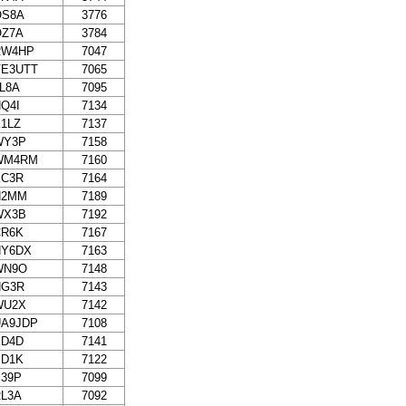
OS8A
3776
OZ7A
3784
RW4HP
7047
VE3UTT
7065
L8A
7095
Q4I
7134
1LZ
7137
WY3P
7158
WM4RM
7160
KC3R
7164
N2MM
7189
WX3B
7192
CR6K
7167
NY6DX
7163
WN9O
7148
NG3R
7143
WU2X
7142
UA9JDP
7108
KD4D
7141
ED1K
7122
39P
7099
L3A
7092