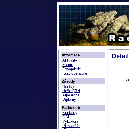
Detai
Informace
Aktuality
Fórum
Fotogalerie
Kurz operátorů
Z
Závody
Deníky
Naše QTH
Alpe Adria
Diplomy
Radioklub
Kontakty
QSL
Vybavení
Převaděče