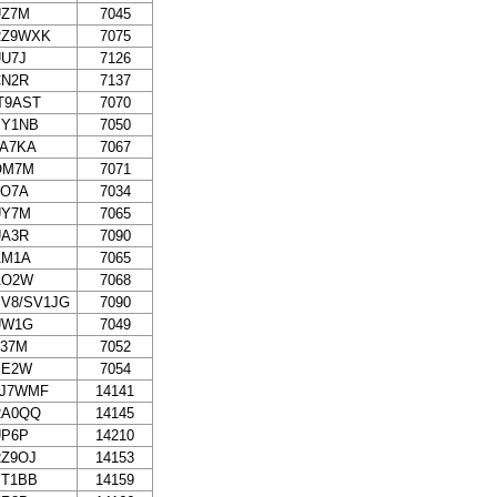
UZ7M
7045
RZ9WXK
7075
U7J
7126
CN2R
7137
T9AST
7070
PY1NB
7050
TA7KA
7067
OM7M
7071
TO7A
7034
UY7M
7065
UA3R
7090
AM1A
7065
AO2W
7068
V8/SV1JG
7090
UW1G
7049
Z37M
7052
EE2W
7054
4J7WMF
14141
RA0QQ
14145
UP6P
14210
RZ9OJ
14153
YT1BB
14159