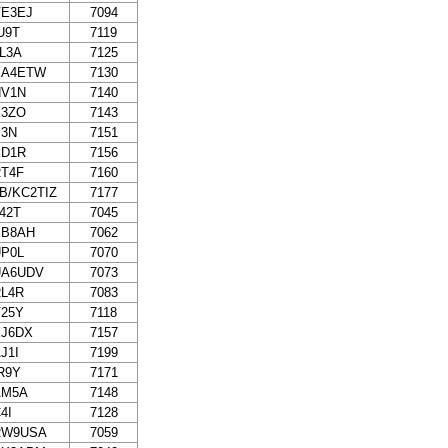
VE3EJ
7094
U9T
7119
L3A
7125
EA4ETW
7130
NV1N
7140
K3ZO
7143
P3N
7151
ED1R
7156
T4F
7160
B/KC2TIZ
7177
42T
7045
EB8AH
7062
P0L
7070
UA6UDV
7073
L4R
7083
25Y
7118
EJ6DX
7157
J1I
7199
R9Y
7171
AM5A
7148
4I
7128
RW9USA
7059