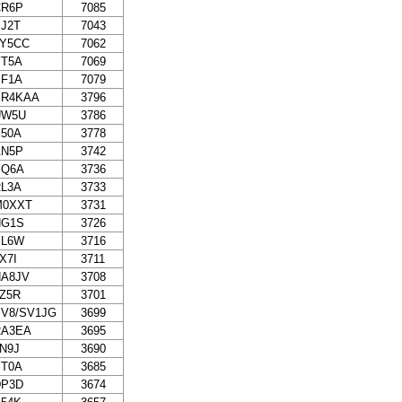
CR6P
7085
J2T
7043
JY5CC
7062
YT5A
7069
EF1A
7079
ER4KAA
3796
UW5U
3786
50A
3778
AN5P
3742
YQ6A
3736
L3A
3733
M0XXT
3731
HG1S
3726
YL6W
3716
X7I
3711
HA8JV
3708
Z5R
3701
V8/SV1JG
3699
RA3EA
3695
N9J
3690
YT0A
3685
DP3D
3674