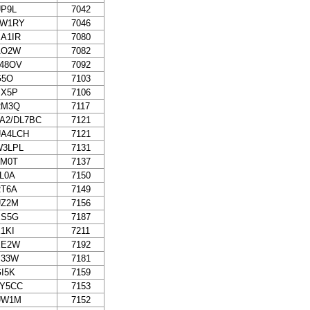
P9L
7042
6W1RY
7046
A1IR
7080
AO2W
7082
48OV
7092
G5O
7103
SX5P
7106
RM3Q
7117
A2/DL7BC
7121
UA4LCH
7121
W3LPL
7131
TM0T
7137
L0A
7150
RT6A
7149
UZ2M
7156
ES5G
7187
1KI
7211
EE2W
7192
P33W
7181
I5K
7159
JY5CC
7153
UW1M
7152