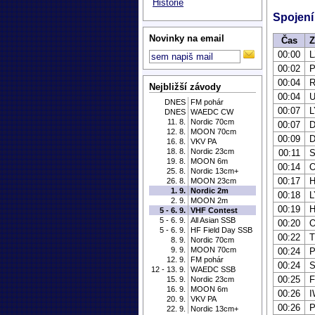
Historie
Spojení
Novinky na email
Čas
Z
00:00
L
00:02
P
00:04
R
Nejbližší závody
00:04
DNES
FM pohár
00:07
L
DNES
WAEDC CW
11. 8.
Nordic 70cm
00:07
12. 8.
MOON 70cm
00:09
16. 8.
VKV PA
18. 8.
Nordic 23cm
00:11
19. 8.
MOON 6m
00:14
25. 8.
Nordic 13cm+
00:17
26. 8.
MOON 23cm
1. 9.
Nordic 2m
00:18
L
2. 9.
MOON 2m
00:19
5 - 6. 9.
VHF Contest
5 - 6. 9.
All Asian SSB
00:20
5 - 6. 9.
HF Field Day SSB
00:22
8. 9.
Nordic 70cm
9. 9.
MOON 70cm
00:24
12. 9.
FM pohár
00:24
12 - 13. 9.
WAEDC SSB
00:25
15. 9.
Nordic 23cm
16. 9.
MOON 6m
00:26
20. 9.
VKV PA
00:26
P
22. 9.
Nordic 13cm+