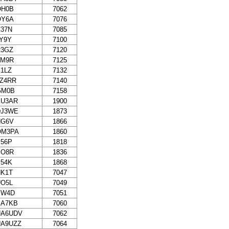
OH0B
7062
OY6A
7076
37N
7085
Y9Y
7100
R3GZ
7120
TM9R
7125
1LZ
7132
Z4RR
7140
GM0B
7158
EU3AR
1900
DJ3WE
1873
HG6V
1866
OM3PA
1860
56P
1818
SO8R
1836
54K
1868
HK1T
7047
UO5L
7049
YW4D
7051
EA7KB
7060
UA6UDV
7062
UA9UZZ
7064