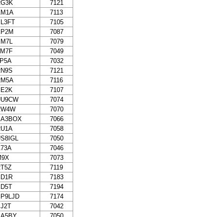
RG3K
7121
AM1A
7113
L3FT
7105
KP2M
7087
EM7L
7079
TM7F
7049
P5A
7032
RN9S
7121
RM5A
7116
EE2K
7107
UU9CW
7074
RW4W
7070
EA3BOX
7066
RU1A
7058
S8IGL
7050
73A
7046
M9X
7073
T5Z
7119
ED1R
7183
ED5T
7194
P9LJD
7174
J2T
7042
EA5BY
7050