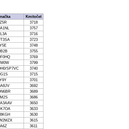
načka
Kmitočet
Z5R
3718
A1NL
3757
L3A
3716
UT3SA
3723
Y5E
3748
DB2B
3755
DF0HQ
3769
SM0W
3799
OH0/SP7VC
3740
HG1S
3715
Y9Y
3701
HA8JV
3692
ON6BR
3689
TM2S
3686
PA3AAV
3650
SK7OA
3633
F8KGH
3630
IW2MZX
3615
A6Z
3611