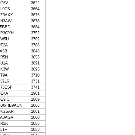
HG6V
3622
DL0CS
3664
RZ3AXX
3675
RN3AW
3678
F5BBD
3684
SP3GXH
3752
UW5U
3762
OT2A
3768
A3B
3648
DR5N
3653
RU1A
3691
SK3W
3695
YT9A
3710
57LR
3731
E73ESP
3741
OE4A
1901
E9ICI
1869
HB0/HB9AON
1866
OK2SAR
1861
PA0AGA
1860
DR1A
1855
51F
1853