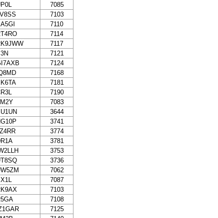
P0L
7085
3V8SS
7103
A5GI
7110
RT4RO
7114
RK9JWW
7117
P3N
7121
I7AXB
7124
IQ8MD
7168
EK6TA
7181
R3L
7190
TM2Y
7083
EU1UN
3644
HG10P
3741
Z4RR
3774
DR1A
3781
W2LLH
3753
UT8SQ
3736
UW5ZM
7062
X1L
7087
RK9AX
7103
R5GA
7108
Z1GAR
7125