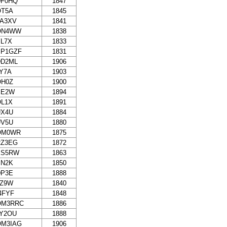
DF0HQ
1847
OT5A
1845
9A3XV
1841
ON4WW
1838
L7X
1833
SP1GZF
1831
DD2ML
1906
Y7A
1903
OH0Z
1900
EE2W
1894
OL1X
1891
UX4U
1884
UV5U
1880
OM0WR
1875
RZ3EG
1872
ES5RW
1863
SN2K
1850
DP3E
1888
LZ9W
1840
4FYF
1848
OM3RRC
1886
LY2OU
1888
OM3IAG
1906