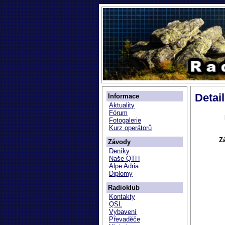
Detai
Informace
Aktuality
Fórum
Fotogalerie
Kurz operátorů
Z
Závody
Deníky
Naše QTH
Alpe Adria
Diplomy
Radioklub
Kontakty
QSL
Vybavení
Převaděče