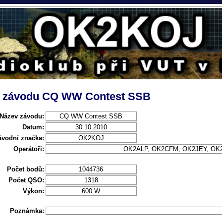
l závodu CQ WW Contest SSB
Název závodu:
CQ WW Contest SSB
Datum:
30.10.2010
ávodní značka:
OK2KOJ
Operátoři:
OK2ALP, OK2CFM, OK2JEY, OK
Počet bodů:
1044736
Počet QSO:
1318
Výkon:
600 W
Poznámka: