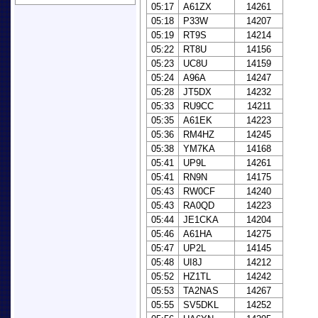
05:17
A61ZX
14261
05:18
P33W
14207
05:19
RT9S
14214
05:22
RT8U
14156
05:23
UC8U
14159
05:24
A96A
14247
05:28
JT5DX
14232
05:33
RU9CC
14211
05:35
A61EK
14223
05:36
RM4HZ
14245
05:38
YM7KA
14168
05:41
UP9L
14261
05:41
RN9N
14175
05:43
RW0CF
14240
05:43
RA0QD
14223
05:44
JE1CKA
14204
05:46
A61HA
14275
05:47
UP2L
14145
05:48
UI8J
14212
05:52
HZ1TL
14242
05:53
TA2NAS
14267
05:55
SV5DKL
14252