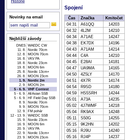
Historie
Spojení
Novinky na email
Čas
Značka
Kmitočet
04:31
A61QQ
14203
04:32
4L2M
14210
04:34
A71AE
14247
Nejbližší závody
04:38
EK7DX
14196
DNES
WAEDC CW
04:43
A71AM
14214
11. 8.
Nordic 70cm
12. 8.
MOON 70cm
04:44
C4A
14210
16. 8.
VKV PA
04:45
E28AI
14181
18. 8.
Nordic 23cm
19. 8.
MOON 6m
04:47
UA9MA
14165
25. 8.
Nordic 13cm+
04:50
4Z5LY
14170
26. 8.
MOON 23cm
04:51
4X7R
14174
1. 9.
Nordic 2m
2. 9.
MOON 2m
04:54
R9SD
14180
5 - 6. 9.
VHF Contest
04:59
HS5SRH
14244
5 - 6. 9.
All Asian SSB
5 - 6. 9.
HF Field Day SSB
05:01
A73A
14235
8. 9.
Nordic 70cm
05:02
4J7WMF
14218
9. 9.
MOON 70cm
12. 9.
FM pohár
05:04
RK9AX
14248
12 - 13. 9.
WAEDC SSB
05:11
S50G
14255
15. 9.
Nordic 23cm
05:15
9K2HN
14202
16. 9.
MOON 6m
20. 9.
VKV PA
05:16
RJ9U
14240
22. 9.
Nordic 13cm+
05:16
RJ4P
14237
23. 9.
MOON 23cm