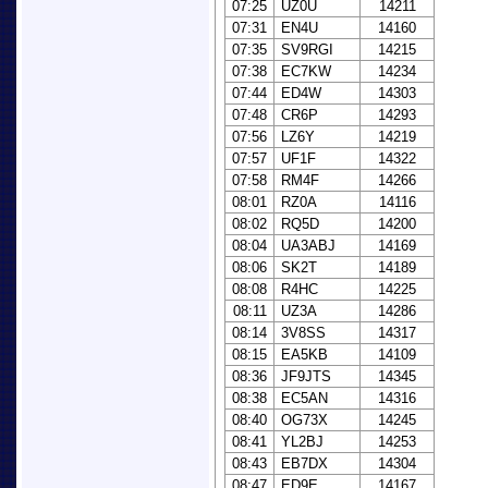
07:25
UZ0U
14211
07:31
EN4U
14160
07:35
SV9RGI
14215
07:38
EC7KW
14234
07:44
ED4W
14303
07:48
CR6P
14293
07:56
LZ6Y
14219
07:57
UF1F
14322
07:58
RM4F
14266
08:01
RZ0A
14116
08:02
RQ5D
14200
08:04
UA3ABJ
14169
08:06
SK2T
14189
08:08
R4HC
14225
08:11
UZ3A
14286
08:14
3V8SS
14317
08:15
EA5KB
14109
08:36
JF9JTS
14345
08:38
EC5AN
14316
08:40
OG73X
14245
08:41
YL2BJ
14253
08:43
EB7DX
14304
08:47
ED9E
14167