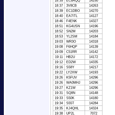
18:35
EC8AQQ
14250
18:37
3V8CB
14263
18:39
EC1DBO
14270
18:40
EA7ITL
14127
18:46
F4ENK
14327
18:51
KG4USN
14196
18:52
SN2M
14203
18:53
YL2SM
14184
19:03
WR3O
14318
19:08
F6HQP
14139
19:09
C51RR
14142
19:11
HB2U
14172
19:12
ED2W
14335
19:16
S58Y
14217
19:22
LY2XW
14193
19:26
K5FUV
14296
19:26
WA0MHJ
14296
19:27
KZ1W
14296
19:31
SQ8N
14148
19:33
S50K
14180
19:34
S55T
14284
19:35
KJ4QHL
14324
19:38
UP2L
7072