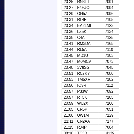
20:25
RN3TT
7091
20:27
F4HJO
7094
20:29
OH5Z
7096
20:31
RL4F
7105
20:34
EA2LMI
7123
20:36
LZ5K
7134
20:38
C4A
7125
20:41
RM3DA
7165
20:44
RL5A
7110
20:45
MD1U
7103
20:47
M0MCV
7073
20:48
3V8SS
7045
20:51
RC7KY
7080
20:53
TM5XR
7182
20:56
IO9R
7112
20:57
P33W
7092
20:57
RT5K
7105
20:59
WU2X
7160
21:05
CR6P
7051
21:08
UW1M
7129
21:11
CN2AA
7177
21:15
RJ4P
7084
08:18
TC3D
14139