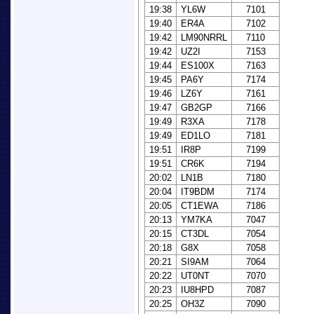
19:38
YL6W
7101
19:40
ER4A
7102
19:42
LM90NRRL
7110
19:42
UZ2I
7153
19:44
ES100X
7163
19:45
PA6Y
7174
19:46
LZ6Y
7161
19:47
GB2GP
7166
19:49
R3XA
7178
19:49
ED1LO
7181
19:51
IR8P
7199
19:51
CR6K
7194
20:02
LN1B
7180
20:04
IT9BDM
7174
20:05
CT1EWA
7186
20:13
YM7KA
7047
20:15
CT3DL
7054
20:18
G8X
7058
20:21
SI9AM
7064
20:22
UT0NT
7070
20:23
IU8HPD
7087
20:25
OH3Z
7090