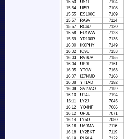
15:53
US1I
7104
15:54
UI5R
7108
15:55
ES100C
7109
15:57
RA9V
7114
15:57
RC6U
7120
15:58
EU1WW
7128
15:59
YR100R
7135
16:00
IK0PHY
7149
16:02
IQ9UI
7153
16:03
RV9UP
7155
16:04
UP9L
7161
16:05
YT0W
7163
16:07
IZ7NMD
7168
16:08
YT1AD
7192
16:09
SV2JAO
7199
16:10
UT4U
7194
16:11
LY2J
7045
16:12
YO4NF
7066
16:12
UP0L
7071
16:14
LY5O
7080
16:16
UA9MA
7116
16:18
LY2BKT
7119
16:19
RU9LA
7122