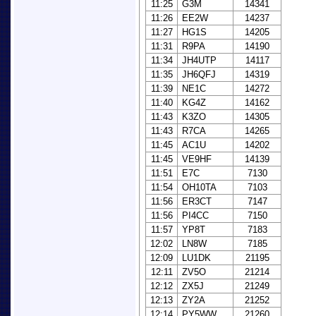
11:25
G3M
14341
11:26
EE2W
14237
11:27
HG1S
14205
11:31
R9PA
14190
11:34
JH4UTP
14117
11:35
JH6QFJ
14319
11:39
NE1C
14272
11:40
KG4Z
14162
11:43
K3ZO
14305
11:43
R7CA
14265
11:45
AC1U
14202
11:45
VE9HF
14139
11:51
E7C
7130
11:54
OH10TA
7103
11:56
ER3CT
7147
11:56
PI4CC
7150
11:57
YP8T
7183
12:02
LN8W
7185
12:09
LU1DK
21195
12:11
ZV5O
21214
12:12
ZX5J
21249
12:13
ZY2A
21252
12:14
PY5WW
21260