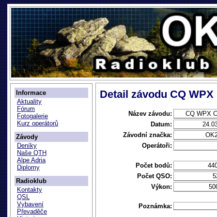
Detail závodu CQ WPX
Informace
Aktuality
Fórum
Název závodu:
CQ WPX C
Fotogalerie
Kurz operátorů
Datum:
24.0
Závodní značka:
OK
Závody
Operátoři:
Deníky
Naše QTH
Alpe Adria
Počet bodů:
44
Diplomy
Počet QSO:
5
Radioklub
Výkon:
50
Kontakty
QSL
Vybavení
Poznámka:
Převaděče