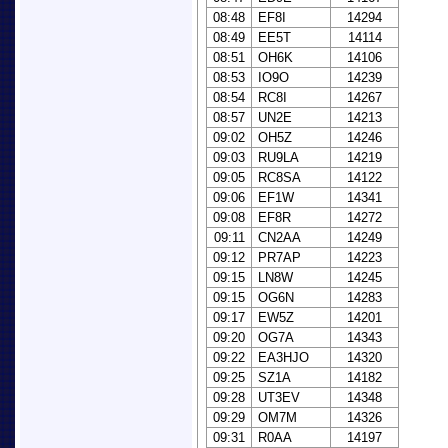
08:48
EF8I
14294
08:49
EE5T
14114
08:51
OH6K
14106
08:53
IO9O
14239
08:54
RC8I
14267
08:57
UN2E
14213
09:02
OH5Z
14246
09:03
RU9LA
14219
09:05
RC8SA
14122
09:06
EF1W
14341
09:08
EF8R
14272
09:11
CN2AA
14249
09:12
PR7AP
14223
09:15
LN8W
14245
09:15
OG6N
14283
09:17
EW5Z
14201
09:20
OG7A
14343
09:22
EA3HJO
14320
09:25
SZ1A
14182
09:28
UT3EV
14348
09:29
OM7M
14326
09:31
R0AA
14197