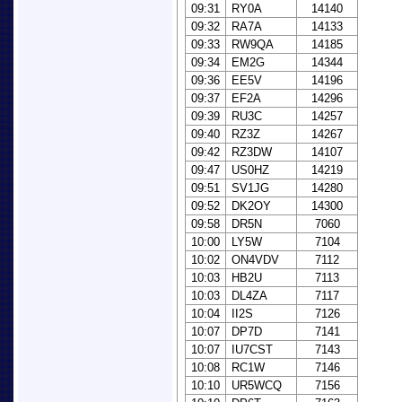
09:31
RY0A
14140
09:32
RA7A
14133
09:33
RW9QA
14185
09:34
EM2G
14344
09:36
EE5V
14196
09:37
EF2A
14296
09:39
RU3C
14257
09:40
RZ3Z
14267
09:42
RZ3DW
14107
09:47
US0HZ
14219
09:51
SV1JG
14280
09:52
DK2OY
14300
09:58
DR5N
7060
10:00
LY5W
7104
10:02
ON4VDV
7112
10:03
HB2U
7113
10:03
DL4ZA
7117
10:04
II2S
7126
10:07
DP7D
7141
10:07
IU7CST
7143
10:08
RC1W
7146
10:10
UR5WCQ
7156