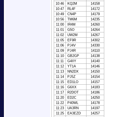
10:46
KQ2M
14158
10:47
RL4F
14172
10:49
CN4P
14179
10:56
TM6M
14235
11:00
IR4M
14260
11:01
G5O
14264
11:02
UW2M
14267
11:05
EF9R
14302
11:06
PJ4V
14330
11:09
PJ4R
14110
11:10
GB2GP
14138
11:11
G4IIY
14140
11:12
YT1A
14146
11:13
NN2DX
14150
11:14
PJ5Z
14154
11:15
ED1LO
14157
11:16
G6XX
14183
11:17
R2DOT
14186
11:20
ED2C
14250
11:22
P40WL
14178
11:23
UA3RN
14197
11:25
EA3EZD
14257