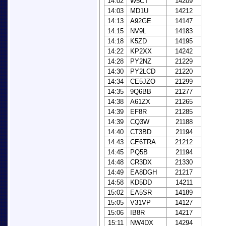
14:02
W5CT
14209
14:03
MD1U
14212
14:13
A92GE
14147
14:15
NV9L
14183
14:18
K5ZD
14195
14:22
KP2XX
14242
14:28
PY2NZ
21229
14:30
PY2LCD
21220
14:34
CE5JZO
21299
14:35
9Q6BB
21277
14:38
A61ZX
21265
14:39
EF8R
21285
14:39
CQ3W
21188
14:40
CT3BD
21194
14:43
CE6TRA
21212
14:45
PQ5B
21194
14:48
CR3DX
21330
14:49
EA8DGH
21217
14:58
KD5DD
14211
15:02
EA5SR
14189
15:05
V31VP
14127
15:06
IB8R
14217
15:11
NW4DX
14294