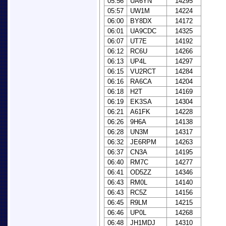
05:56
UA6YN
14295
05:57
UW1M
14224
06:00
BY8DX
14172
06:01
UA9CDC
14325
06:07
UT7E
14192
06:12
RC6U
14266
06:13
UP4L
14297
06:15
VU2RCT
14284
06:16
RA6CA
14204
06:18
H2T
14169
06:19
EK3SA
14304
06:21
A61FK
14228
06:26
9H6A
14138
06:28
UN3M
14317
06:32
JE6RPM
14263
06:37
CN3A
14195
06:40
RM7C
14277
06:41
OD5ZZ
14346
06:43
RM0L
14140
06:43
RC5Z
14156
06:45
R9LM
14215
06:46
UP0L
14268
06:48
JH1MDJ
14310