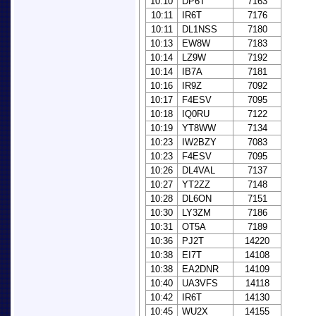
10:10
DP6T
7163
10:11
IR6T
7176
10:11
DL1NSS
7180
10:13
EW8W
7183
10:14
LZ9W
7192
10:14
IB7A
7181
10:16
IR9Z
7092
10:17
F4ESV
7095
10:18
IQ0RU
7122
10:19
YT8WW
7134
10:23
IW2BZY
7083
10:23
F4ESV
7095
10:26
DL4VAL
7137
10:27
YT2ZZ
7148
10:28
DL6ON
7151
10:30
LY3ZM
7186
10:31
OT5A
7189
10:36
PJ2T
14220
10:38
EI7T
14108
10:38
EA2DNR
14109
10:40
UA3VFS
14118
10:42
IR6T
14130
10:45
WU2X
14155