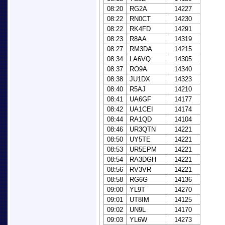
08:20
RG2A
14227
08:22
RN0CT
14230
08:22
RK4FD
14291
08:23
R8AA
14319
08:27
RM3DA
14215
08:34
LA6VQ
14305
08:37
RO9A
14340
08:38
JU1DX
14323
08:40
R5AJ
14210
08:41
UA6GF
14177
08:42
UA1CEI
14174
08:44
RA1QD
14104
08:46
UR3QTN
14221
08:50
UY5TE
14221
08:53
UR5EPM
14221
08:54
RA3DGH
14221
08:56
RV3VR
14221
08:58
RG6G
14136
09:00
YL9T
14270
09:01
UT8IM
14125
09:02
UN9L
14170
09:03
YL6W
14273