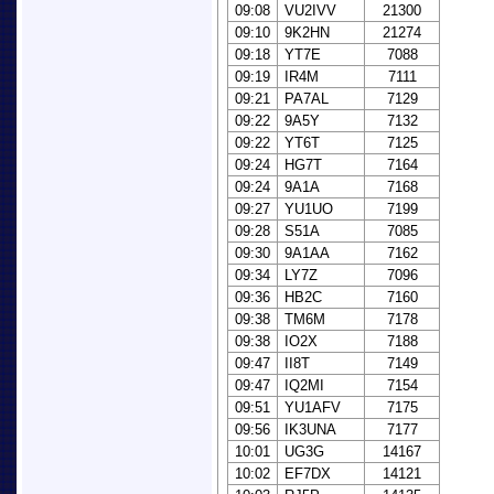
09:08
VU2IVV
21300
09:10
9K2HN
21274
09:18
YT7E
7088
09:19
IR4M
7111
09:21
PA7AL
7129
09:22
9A5Y
7132
09:22
YT6T
7125
09:24
HG7T
7164
09:24
9A1A
7168
09:27
YU1UO
7199
09:28
S51A
7085
09:30
9A1AA
7162
09:34
LY7Z
7096
09:36
HB2C
7160
09:38
TM6M
7178
09:38
IO2X
7188
09:47
II8T
7149
09:47
IQ2MI
7154
09:51
YU1AFV
7175
09:56
IK3UNA
7177
10:01
UG3G
14167
10:02
EF7DX
14121