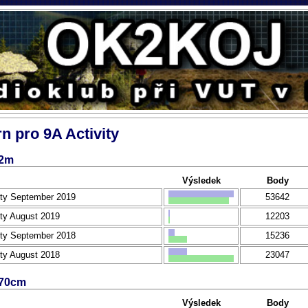
n pro 9A Activity
2m
Výsledek
Body
ity September 2019
53642
ity August 2019
12203
ity September 2018
15236
ity August 2018
23047
70cm
Výsledek
Body