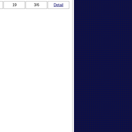
19
3/6
Detail