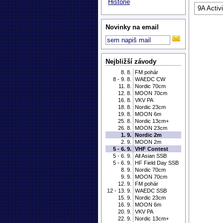
Historie
9A Activ
Novinky na email
Nejbližší závody
8. 8.
FM pohár
8 - 9. 8.
WAEDC CW
11. 8.
Nordic 70cm
12. 8.
MOON 70cm
16. 8.
VKV PA
18. 8.
Nordic 23cm
19. 8.
MOON 6m
25. 8.
Nordic 13cm+
26. 8.
MOON 23cm
1. 9.
Nordic 2m
2. 9.
MOON 2m
5 - 6. 9.
VHF Contest
5 - 6. 9.
All Asian SSB
5 - 6. 9.
HF Field Day SSB
8. 9.
Nordic 70cm
9. 9.
MOON 70cm
12. 9.
FM pohár
12 - 13. 9.
WAEDC SSB
15. 9.
Nordic 23cm
16. 9.
MOON 6m
20. 9.
VKV PA
22. 9.
Nordic 13cm+