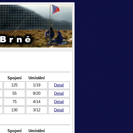
Spojení
Umístění
125
1/19
Detail
55
8/20
Detail
75
4/14
Detail
130
3/12
Detail
Spojení
Umístění