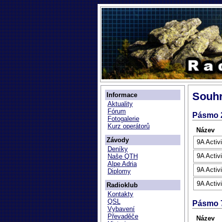
Souhr
Informace
Aktuality
Fórum
Pásmo 
Fotogalerie
Kurz operátorů
Název
Závody
9A Activ
Deníky
9A Activ
Naše QTH
Alpe Adria
9A Activ
Diplomy
9A Activ
Radioklub
Kontakty
QSL
Pásmo 
Vybavení
Převaděče
Název