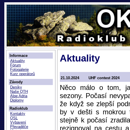
Aktuality
Informace
Aktuality
Fórum
Fotogalerie
Kurz operátorů
21.10.2024
UHF contest 2024
Závody
Něco málo o tom, ja
Deníky
Naše QTH
sezony. Počasí nevypa
Alpe Adria
Diplomy
že když se zlepší podm
Radioklub
by v dešti s mokrou
Kontakty
QSL
stejně k počasí zradil
Vybavení
rezignoval na cestu a
Převaděče