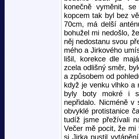
konečně vyměnit, se
kopcem tak byl bez vět
70cm, má delší anténu
bohužel mi nedošlo, že
něj nedostanu svou pře
mého a Jirkového umíst
lišil, korekce dle maj
zcela odlišný směr, byl
a způsobem od pohledu
když je venku vlhko a 
byly boty mokré i s
nepřidalo. Nicméně v 
obvyklé protistanice č
tudíž jsme přežívali 
Večer mě pocit, že mi t
si Jirka pustil vytápě