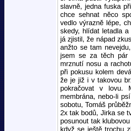
slavně, jedna fuska př
chce sehnat něco spol
vedlo výrazně lépe, ch
skedy, hlídat letadla a
já zjistil, že nápad zku
anžto se tam nevejdu,
jsem se za těch pár 
mrznutí nosu a rachotu
při pokusu kolem devá
že je již i v takovou 
pokračovat v lovu. M
membrána, nebo-li psí 
sobotu, Tomáš průběžn
2x tak bodů, Jirka se 
posunout tak klubovou
když se ještě trochu z