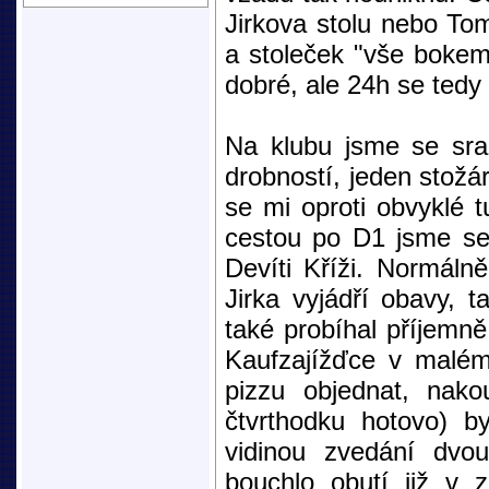
Jirkova stolu nebo To
a stoleček "vše bokem
dobré, ale 24h se tedy 
Na klubu jsme se sraz
drobností, jeden stožár
se mi oproti obvyklé t
cestou po D1 jsme se 
Devíti Kříži. Normáln
Jirka vyjádří obavy, 
také probíhal příjemně
Kaufzajížďce v malém
pizzu objednat, nako
čtvrthodku hotovo) b
vidinou zvedání dvou
bouchlo obutí již v 