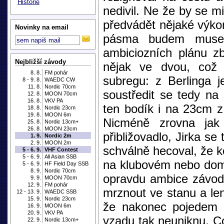
Historie
nedivil. Ne že by se mi
předvádět nějaké výko
Novinky na email
pásma budem muset 
ambiciozních plánu zb
Nejbližší závody
nějak ve dvou, což
8. 8.
FM pohár
subregu: z Berlinga 
8 - 9. 8.
WAEDC CW
11. 8.
Nordic 70cm
soustředit se tedy na
12. 8.
MOON 70cm
16. 8.
VKV PA
ten bodík i na 23cm z
18. 8.
Nordic 23cm
19. 8.
MOON 6m
Nicméně zrovna jak
25. 8.
Nordic 13cm+
26. 8.
MOON 23cm
přibližovadlo, Jirka se
1. 9.
Nordic 2m
2. 9.
MOON 2m
schválně hecoval, že k
5 - 6. 9.
VHF Contest
5 - 6. 9.
All Asian SSB
na klubovém nebo domá
5 - 6. 9.
HF Field Day SSB
8. 9.
Nordic 70cm
opravdu ambice závodi
9. 9.
MOON 70cm
12. 9.
FM pohár
mrznout ve stanu a len
12 - 13. 9.
WAEDC SSB
15. 9.
Nordic 23cm
že nakonec pojedem 
16. 9.
MOON 6m
20. 9.
VKV PA
vzadu tak neuniknu. C
22. 9.
Nordic 13cm+