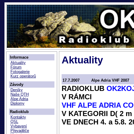
Aktuality
Informace
Aktuality
Fórum
Fotogalerie
Kurz operátorů
17.7.2007
Alpe Adria VHF 2007
Závody
RADIOKLUB
OK2KO
Deníky
Naše QTH
V RÁMCI
Alpe Adria
VHF ALPE ADRIA CO
Diplomy
V KATEGORII D( 2 m 
Radioklub
Kontakty
VE DNECH 4. a 5.8. 2
QSL
Vybavení
Převaděče