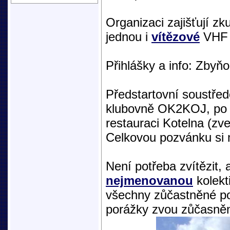
Organizaci zajišťují zk
jednou i
vítězové
VHF A
Přihlášky a info: Zby
Předstartovní soustřed
klubovně OK2KOJ, po k
restauraci Kotelna (zv
Celkovou pozvánku si
Není potřeba zvítězit, 
nejmenovanou
kolekt
všechny zůčastněné po
porážky zvou zůčasněn