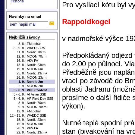
Historie
Pro vysílací kótu byl 
Novinky na email
Rappoldkogel
v nadmořské výšce 192
Nejbližší závody
8. 8.
FM pohár
8 - 9. 8.
WAEDC CW
11. 8.
Nordic 70cm
Předpokládaný odjezd v
12. 8.
MOON 70cm
16. 8.
VKV PA
do 2.00 po půlnoci. Vl
18. 8.
Nordic 23cm
19. 8.
MOON 6m
Předběžně jsou naplán
25. 8.
Nordic 13cm+
26. 8.
MOON 23cm
vrací po závodě do Brn
1. 9.
Nordic 2m
2. 9.
MOON 2m
oblasti Jadranu (možná
5 - 6. 9.
VHF Contest
5 - 6. 9.
All Asian SSB
prosíme o další řidiče 
5 - 6. 9.
HF Field Day SSB
8. 9.
Nordic 70cm
výkon).
9. 9.
MOON 70cm
12. 9.
FM pohár
12 - 13. 9.
WAEDC SSB
15. 9.
Nordic 23cm
Nutné teplé spodní prá
16. 9.
MOON 6m
20. 9.
VKV PA
stan (bivakování na vr
22. 9.
Nordic 13cm+