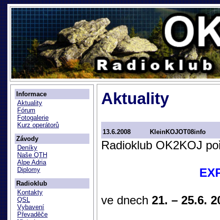
Aktuality
Informace
Aktuality
Fórum
Fotogalerie
Kurz operátorů
13.6.2008
KleinKOJOT08info
Závody
Radioklub OK2KOJ poř
Deníky
Naše QTH
Alpe Adria
EX
Diplomy
Radioklub
Kontakty
ve dnech
21. – 25.6. 
QSL
Vybavení
Převaděče