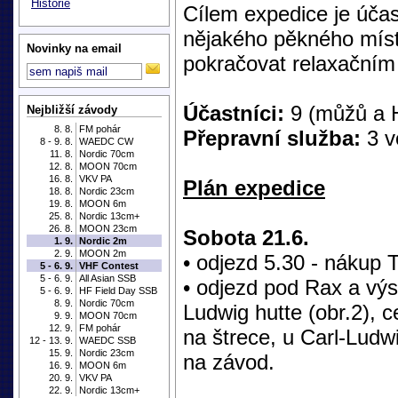
Historie
Cílem expedice je úča
nějakého pěkného míst
Novinky na email
pokračovat relaxačním
Účastníci:
9 (můžů a 
Nejbližší závody
8. 8.
FM pohár
Přepravní služba:
3 v
8 - 9. 8.
WAEDC CW
11. 8.
Nordic 70cm
12. 8.
MOON 70cm
16. 8.
VKV PA
Plán expedice
18. 8.
Nordic 23cm
19. 8.
MOON 6m
25. 8.
Nordic 13cm+
26. 8.
MOON 23cm
Sobota 21.6.
1. 9.
Nordic 2m
2. 9.
MOON 2m
• odjezd 5.30 - nákup 
5 - 6. 9.
VHF Contest
5 - 6. 9.
All Asian SSB
• odjezd pod Rax a výs
5 - 6. 9.
HF Field Day SSB
8. 9.
Nordic 70cm
Ludwig hutte (obr.2), 
9. 9.
MOON 70cm
12. 9.
FM pohár
na štrece, u Carl-Ludwi
12 - 13. 9.
WAEDC SSB
15. 9.
Nordic 23cm
na závod.
16. 9.
MOON 6m
20. 9.
VKV PA
22. 9.
Nordic 13cm+