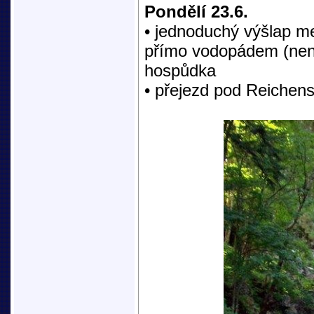
Pondělí 23.6.
• jednoduchý výšlap me
přímo vodopádem (nenár
hospůdka
• přejezd pod Reichens