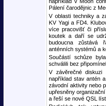
například v Moon cont
Pálení čarodějnic z Me
V oblasti techniky a 
KV Yagi a FD4. Klubov
více pracovišť či přís
koutek a daří se udr
budoucna zůstává ř
anténních systémů a k
Součástí schůze byla
schválili bez připomíne
V závěrečné diskuzi 
například stav antén 
závodní aktivity nebo 
upřesněny organizační
a řeší se nové QSL líst