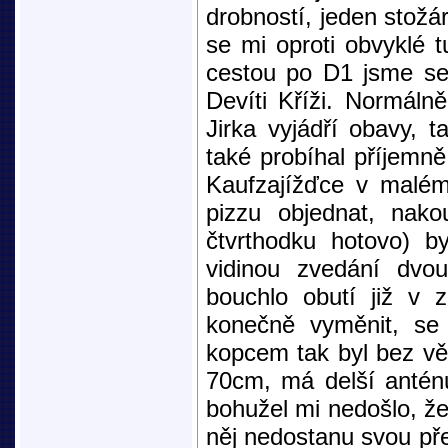
drobností, jeden stožár
se mi oproti obvyklé t
cestou po D1 jsme se 
Devíti Kříži. Normáln
Jirka vyjádří obavy, 
také probíhal příjemně
Kaufzajížďce v malém
pizzu objednat, nako
čtvrthodku hotovo) b
vidinou zvedání dvou
bouchlo obutí již v 
konečně vyměnit, se
kopcem tak byl bez vět
70cm, má delší anténu
bohužel mi nedošlo, že
něj nedostanu svou pře