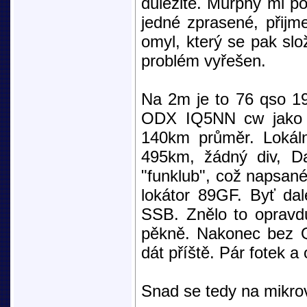
důležité. Murphy mi po
jedné zprasené, přijm
omyl, který se pak slo
problém vyřešen.
Na 2m je to 76 qso 1
ODX IQ5NN cw jako 
140km průměr. Lokál
495km, žádný div, D
"funklub", což napsan
lokátor 89GF. Byť dal
SSB. Znělo to opravdu
pěkně. Nakonec bez Q
dát příště. Pár fotek a 
Snad se tedy na mikrov