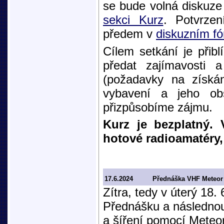
se bude volná diskuze
sekci Kurz
. Potvrze
předem v
diskuzním fó
Cílem setkání je přib
předat zajímavosti 
(požadavky na získán
vybavení a jeho obs
přizpůsobíme zájmu.
Kurz je bezplatný.
hotové radioamatéry,
17.6.2024
Přednáška VHF Meteor 
Zítra, tedy v úterý 18.
Přednášku a následno
a šíření pomocí Meteor 