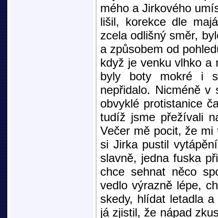
mého a Jirkového umíst
lišil, korekce dle maj
zcela odlišný směr, byl
a způsobem od pohledu
když je venku vlhko a 
byly boty mokré i s
nepřidalo. Nicméně v 
obvyklé protistanice č
tudíž jsme přežívali 
Večer mě pocit, že mi t
si Jirka pustil vytápě
slavně, jedna fuska př
chce sehnat něco spol
vedlo výrazně lépe, ch
skedy, hlídat letadla a
já zjistil, že nápad zku