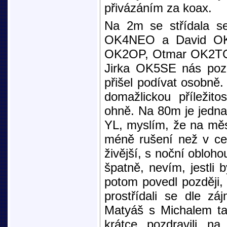
přivázáním za koax.
Na 2m se střídala s
OK4NEO a David OK4
OK2OP, Otmar OK2TG
Jirka OK5SE nás poz
přišel podívat osobn
domažlickou příleži
ohně. Na 80m je jedna
YL, myslím, že na měs
méně rušení než v cen
živější, s noční obloho
špatně, nevím, jestli
potom povedl později, a
prostřídali se dle z
Matyáš s Michalem tak
krátce pozdravili na