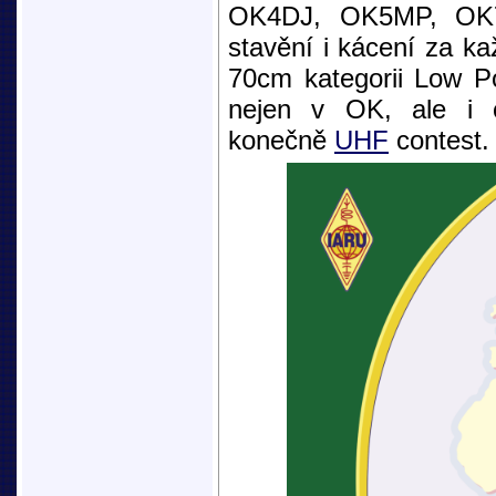
OK4DJ, OK5MP, OK7
stavění i kácení za k
70cm kategorii Low Po
nejen v OK, ale i
konečně
UHF
contest.