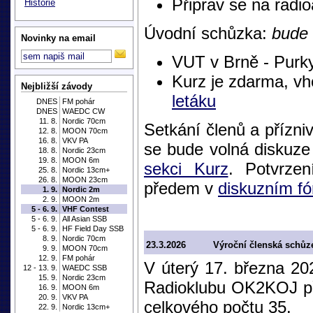
Připrav se na rad
Historie
Úvodní schůzka:
bude
Novinky na email
VUT v Brně - Purk
Kurz je zdarma, v
Nejbližší závody
letáku
DNES
FM pohár
DNES
WAEDC CW
11. 8.
Nordic 70cm
Setkání členů a přízniv
12. 8.
MOON 70cm
16. 8.
VKV PA
se bude volná diskuz
18. 8.
Nordic 23cm
19. 8.
MOON 6m
sekci Kurz
. Potvrze
25. 8.
Nordic 13cm+
26. 8.
MOON 23cm
předem v
diskuzním fó
1. 9.
Nordic 2m
2. 9.
MOON 2m
5 - 6. 9.
VHF Contest
5 - 6. 9.
All Asian SSB
5 - 6. 9.
HF Field Day SSB
8. 9.
Nordic 70cm
23.3.2026
Výroční členská schůz
9. 9.
MOON 70cm
12. 9.
FM pohár
V úterý 17. března 20
12 - 13. 9.
WAEDC SSB
15. 9.
Nordic 23cm
Radioklubu OK2KOJ při
16. 9.
MOON 6m
20. 9.
VKV PA
celkového počtu 35.
22. 9.
Nordic 13cm+