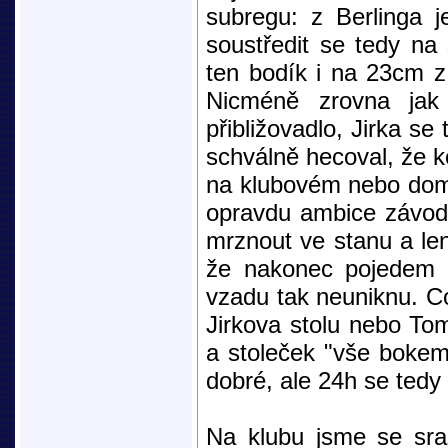
subregu: z Berlinga 
soustředit se tedy na
ten bodík i na 23cm z
Nicméně zrovna jak
přibližovadlo, Jirka se
schválně hecoval, že k
na klubovém nebo domá
opravdu ambice závodi
mrznout ve stanu a len
že nakonec pojedem 
vzadu tak neuniknu. C
Jirkova stolu nebo To
a stoleček "vše bokem
dobré, ale 24h se tedy 
Na klubu jsme se sraz