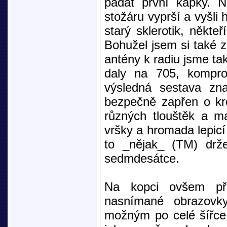
padat první kapky. 
stožáru vyprší a vyšli 
starý sklerotik, někte
Bohužel jsem si také 
antény k radiu jsme ta
daly na 705, komprom
výsledná sestava zn
bezpečně zapřen o kr
různých tlouštěk a ma
vršky a hromada lepicí
to _nějak_ (TM) drže
sedmdesátce.
Na kopci ovšem př
nasnímané obrazovk
možným po celé šířce