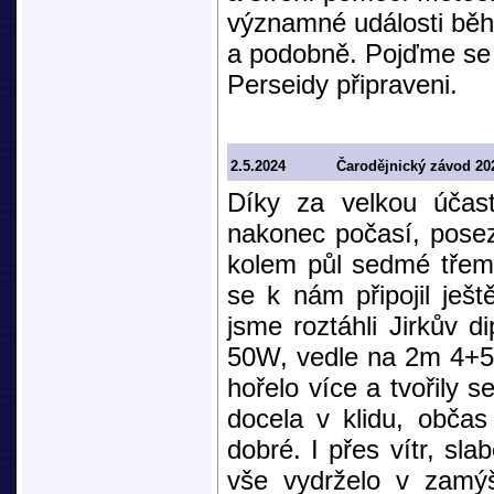
významné události běh
a podobně. Pojďme se t
Perseidy připraveni.
2.5.2024
Čarodějnický závod 20
Díky za velkou účast
nakonec počasí, poseze
kolem půl sedmé třemi
se k nám připojil ješ
jsme roztáhli Jirkův 
50W, vedle na 2m 4+5
hořelo více a tvořily 
docela v klidu, občas
dobré. I přes vítr, sl
vše vydrželo v zamýš