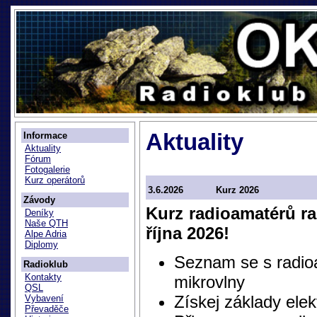
Aktuality
Informace
Aktuality
Fórum
Fotogalerie
Kurz operátorů
3.6.2026
Kurz 2026
Závody
Kurz radioamatérů r
Deníky
Naše QTH
října 2026!
Alpe Adria
Diplomy
Seznam se s radio
Radioklub
Kontakty
mikrovlny
QSL
Získej základy ele
Vybavení
Převaděče