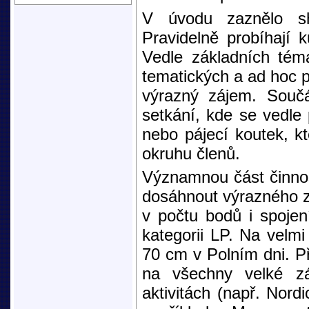
V úvodu zaznělo shr
Pravidelně probíhají k
Vedle základních tém
tematických a ad hoc 
výrazný zájem. Součás
setkání, kde se vedle 
nebo pájecí koutek, kt
okruhu členů.
Významnou část činnost
dosáhnout výrazného 
v počtu bodů i spoj
kategorii LP. Na velmi
70 cm v Polním dni. Př
na všechny velké zá
aktivitách (např. Nordi