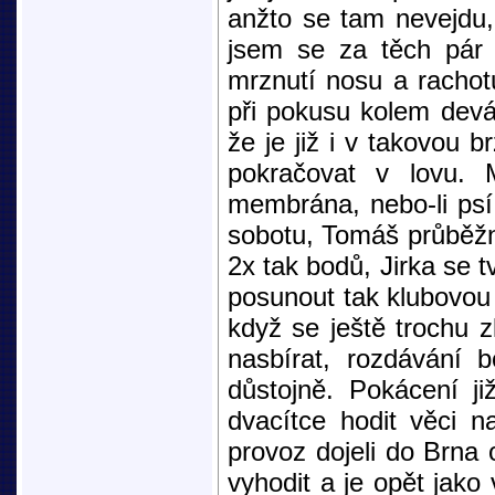
anžto se tam nevejdu,
jsem se za těch pár 
mrznutí nosu a rachotu
při pokusu kolem devá
že je již i v takovou 
pokračovat v lovu. M
membrána, nebo-li psí 
sobotu, Tomáš průběžn
2x tak bodů, Jirka se 
posunout tak klubovou
když se ještě trochu z
nasbírat, rozdávání 
důstojně. Pokácení již
dvacítce hodit věci n
provoz dojeli do Brna 
vyhodit a je opět jako