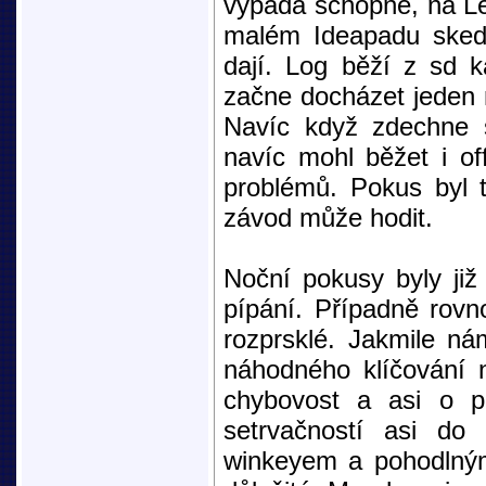
vypadá schopně, na Le
malém Ideapadu sked
dají. Log běží z sd k
začne docházet jeden 
Navíc když zdechne 
navíc mohl běžet i o
problémů. Pokus byl t
závod může hodit.
Noční pokusy byly již
pípání. Případně rov
rozprsklé. Jakmile ná
náhodného klíčování n
chybovost a asi o pů
setrvačností asi do
winkeyem a pohodlným