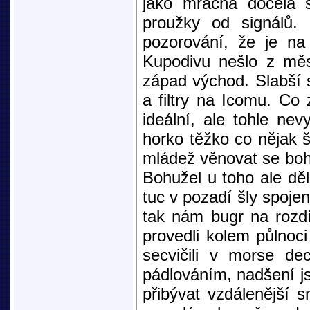
jako mračna docela si
proužky od signálů. 
pozorování, že je na
Kupodivu nešlo z měst
západ východ. Slabší 
a filtry na Icomu. Co 
ideální, ale tohle nev
horko těžko co nějak 
mládež věnovat se boh
Bohužel u toho ale děl
tuc v pozadí šly spojen
tak nám bugr na rozdíl
provedli kolem půlnoc
secvičili v morse de
pádlováním, nadšení jsm
přibývat vzdálenější 