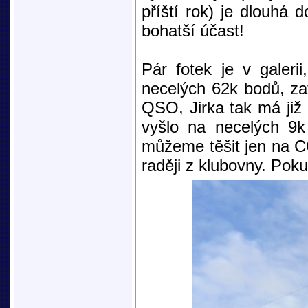
příští rok) je dlouhá 
bohatší účast!
Pár fotek je v galer
necelých 62k bodů, zat
QSO, Jirka tak má již 
vyšlo na necelých 9
můžeme těšit jen na C
raději z klubovny. Pok