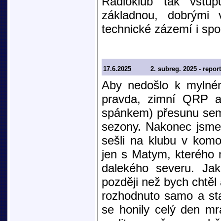
Radioklub tak vstup
základnou, dobrými 
technické zázemí i spol
17.6.2025
2. subreg. 2025 - report
Aby nedošlo k mylném
pravda, zimní QRP a 
spánkem) přesunu sem j
sezony. Nakonec jsme 
sešli na klubu v kom
jen s Matym, kterého 
dalekého severu. Jak
později než bych chtěl 
rozhodnuto samo a sta
se honily celý den mr