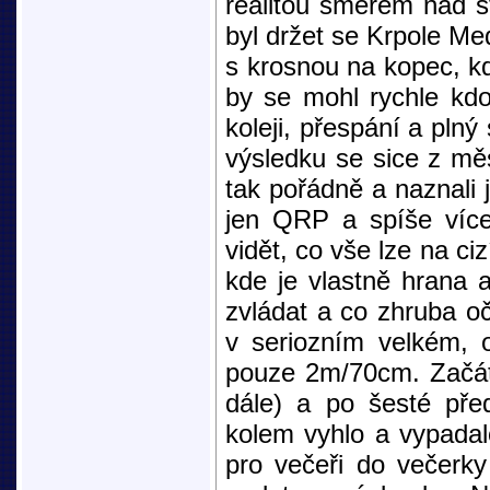
realitou směrem nad št
byl držet se Krpole Me
s krosnou na kopec, kd
by se mohl rychle kdok
koleji, přespání a plný
výsledku se sice z mě
tak pořádně a naznali 
jen QRP a spíše více
vidět, co vše lze na ci
kde je vlastně hrana 
zvládat a co zhruba o
v seriozním velkém,
pouze 2m/70cm. Začáte
dále) a po šesté pře
kolem vyhlo a vypadalo
pro večeři do večerk