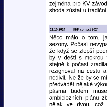
zejména pro KV závo
shoda zůstat u tradičn
21.10.2024
UHF contest 2024
Něco málo o tom, ja
sezony. Počasí nevypa
že když se zlepší podm
by v dešti s mokrou
stejně k počasí zradil
rezignoval na cestu a
nedivil. Ne že by se mi
předvádět nějaké výko
pásma budem muset 
ambiciozních plánu zb
nějak ve dvou, což