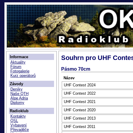
Souhrn pro UHF Conte
Informace
Aktuality
Fórum
Pásmo 70cm
Fotogalerie
Kurz operátorů
Název
Závody
UHF Contest 2024
Deníky
UHF Contest 2022
Naše QTH
Alpe Adria
UHF Contest 2021
Diplomy
UHF Contest 2020
Radioklub
Kontakty
UHF Contest 2013
QSL
Vybavení
UHF Contest 2011
Převaděče