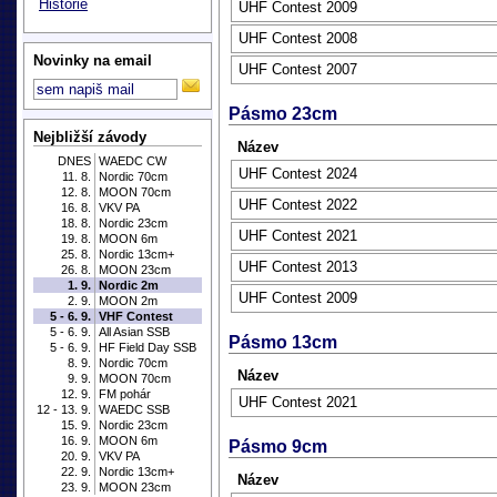
Historie
UHF Contest 2009
UHF Contest 2008
Novinky na email
UHF Contest 2007
Pásmo 23cm
Nejbližší závody
Název
DNES
WAEDC CW
UHF Contest 2024
11. 8.
Nordic 70cm
12. 8.
MOON 70cm
UHF Contest 2022
16. 8.
VKV PA
18. 8.
Nordic 23cm
UHF Contest 2021
19. 8.
MOON 6m
25. 8.
Nordic 13cm+
UHF Contest 2013
26. 8.
MOON 23cm
1. 9.
Nordic 2m
UHF Contest 2009
2. 9.
MOON 2m
5 - 6. 9.
VHF Contest
5 - 6. 9.
All Asian SSB
Pásmo 13cm
5 - 6. 9.
HF Field Day SSB
8. 9.
Nordic 70cm
Název
9. 9.
MOON 70cm
12. 9.
FM pohár
UHF Contest 2021
12 - 13. 9.
WAEDC SSB
15. 9.
Nordic 23cm
16. 9.
MOON 6m
Pásmo 9cm
20. 9.
VKV PA
22. 9.
Nordic 13cm+
Název
23. 9.
MOON 23cm