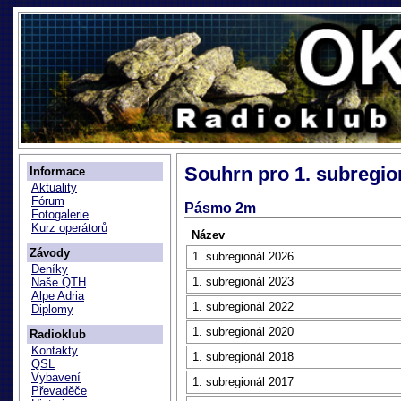
Souhrn pro 1. subregio
Informace
Aktuality
Fórum
Pásmo 2m
Fotogalerie
Kurz operátorů
Název
Závody
1. subregionál 2026
Deníky
1. subregionál 2023
Naše QTH
Alpe Adria
1. subregionál 2022
Diplomy
1. subregionál 2020
Radioklub
Kontakty
1. subregionál 2018
QSL
Vybavení
1. subregionál 2017
Převaděče