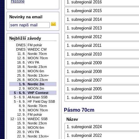
Historie
1. subregionál 2016
1. subregionál 2015
Novinky na email
1. subregionál 2014
1. subregionál 2013
1. subregionál 2012
Nejbližší závody
DNES
FM pohár
1. subregionál 2011
DNES
WAEDC CW
11. 8.
Nordic 70cm
1. subregionál 2010
12. 8.
MOON 70cm
16. 8.
VKV PA
1. subregionál 2009
18. 8.
Nordic 23cm
19. 8.
MOON 6m
1. subregionál 2008
25. 8.
Nordic 13cm+
26. 8.
MOON 23cm
1. subregionál 2007
1. 9.
Nordic 2m
2. 9.
MOON 2m
1. subregionál 2005
5 - 6. 9.
VHF Contest
5 - 6. 9.
All Asian SSB
1. subregionál 2004
5 - 6. 9.
HF Field Day SSB
8. 9.
Nordic 70cm
Pásmo 70cm
9. 9.
MOON 70cm
12. 9.
FM pohár
12 - 13. 9.
WAEDC SSB
Název
15. 9.
Nordic 23cm
1. subregionál 2024
16. 9.
MOON 6m
20. 9.
VKV PA
1. subregionál 2022
22. 9.
Nordic 13cm+